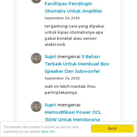
Fan/Kipas Pendingin
Otomatis Untuk Amplifier
September 24, 2025
tergantung cara yang dipakai
untuk kipas otomatisnya apa
pakai bimetal atau sensor
elektronik
Supri
mengenai
5 Bahan
Terbaik Untuk Membuat Box
Speaker Dan Subwoofer
September 24, 2025
wah ini lebih mantab ilmu
pertriplekannya
Supri
mengenai
Memodifikasi Power OCL
150W Untuk Mendorong
Subwoofer
This website uses cookies to ensure you get the best
Got it!
experience on our website
More info
September 24, 2025