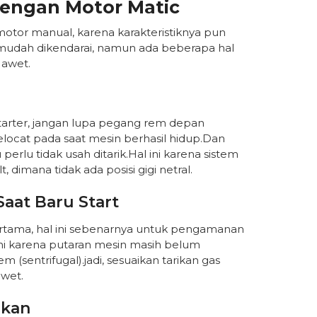
engan Motor Matic
tor manual, karena karakteristiknya pun
 mudah dikendarai, namun ada beberapa hal
 awet.
tarter, jangan lupa pegang rem depan
elocat pada saat mesin berhasil hidup.Dan
erlu tidak usah ditarik.Hal ini karena sistem
imana tidak ada posisi gigi netral.
Saat Baru Start
ertama, hal ini sebenarnya untuk pengamanan
ini karena putaran mesin masih belum
sentrifugal).jadi, sesuaikan tarikan gas
awet.
akan