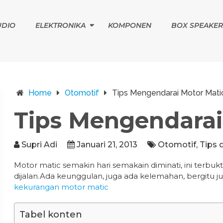
UDIO
ELEKTRONIKA
KOMPONEN
BOX SPEAKER
Home
Otomotif
Tips Mengendarai Motor Mati
Tips Mengendarai
Supri Adi
Januari 21, 2013
Otomotif
,
Tips d
Motor matic semakin hari semakain diminati, ini terbu
dijalan.Ada keunggulan, juga ada kelemahan, bergitu 
kekurangan motor matic
Tabel konten