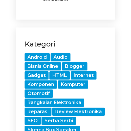
Kategori
Android
Audio
Bisnis Online
Blogger
Gadget
HTML
Internet
Komponen
Komputer
Otomotif
Rangkaian Elektronika
Reparasi
Review Elektronika
SEO
Serba Serbi
Skema Box Speaker