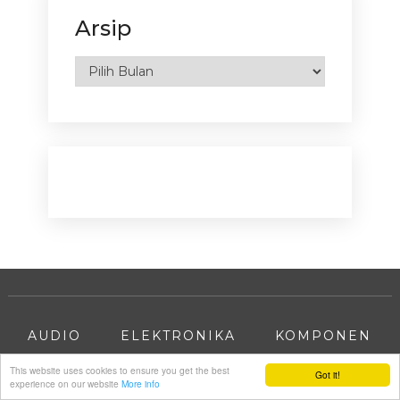
Arsip
Arsip
AUDIO
ELEKTRONIKA
KOMPONEN
BOX SPEAKER
KEBIJAKAN PRIVACY
This website uses cookies to ensure you get the best
Got it!
experience on our website
More info