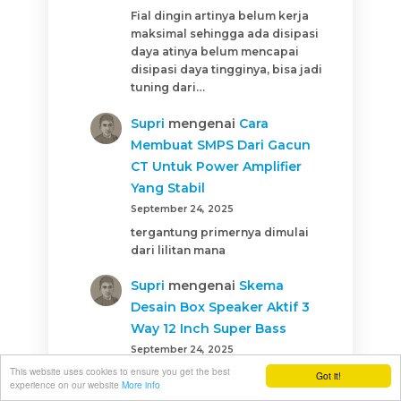
Fial dingin artinya belum kerja
maksimal sehingga ada disipasi
daya atinya belum mencapai
disipasi daya tingginya, bisa jadi
tuning dari…
Supri
mengenai
Cara
Membuat SMPS Dari Gacun
CT Untuk Power Amplifier
Yang Stabil
September 24, 2025
tergantung primernya dimulai
dari lilitan mana
Supri
mengenai
Skema
Desain Box Speaker Aktif 3
Way 12 Inch Super Bass
September 24, 2025
This website uses cookies to ensure you get the best
jika dayanya kurang hasilnya
Got it!
experience on our website
More info
tidak bagus juga, 12 inch rata