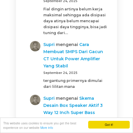
September 24, 2025
Fial dingin artinya belum kerja
maksimal sehingga ada disipasi
daya atinya belum mencapai
disipasi daya tingginya, bisa jadi
tuning dari…
Supri
mengenai
Cara
Membuat SMPS Dari Gacun
CT Untuk Power Amplifier
Yang Stabil
September 24, 2025
tergantung primernya dimulai
dari lilitan mana
Supri
mengenai
Skema
Desain Box Speaker Aktif 3
Way 12 Inch Super Bass
September 24, 2025
This website uses cookies to ensure you get the best
Got it!
jika dayanya kurang hasilnya
experience on our website
More info