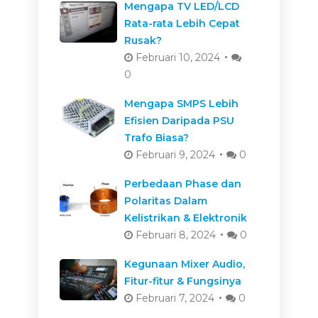
Mengapa TV LED/LCD
Rata-rata Lebih Cepat
Rusak?
Februari 10, 2024
0
Mengapa SMPS Lebih
Efisien Daripada PSU
Trafo Biasa?
Februari 9, 2024
0
Perbedaan Phase dan
Polaritas Dalam
Kelistrikan & Elektronik
Februari 8, 2024
0
Kegunaan Mixer Audio,
Fitur-fitur & Fungsinya
Februari 7, 2024
0