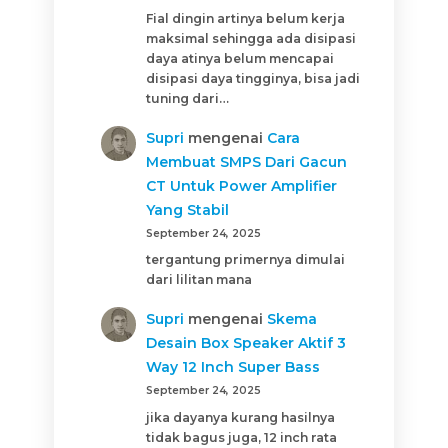
Fial dingin artinya belum kerja
maksimal sehingga ada disipasi
daya atinya belum mencapai
disipasi daya tingginya, bisa jadi
tuning dari…
Supri
mengenai
Cara
Membuat SMPS Dari Gacun
CT Untuk Power Amplifier
Yang Stabil
September 24, 2025
tergantung primernya dimulai
dari lilitan mana
Supri
mengenai
Skema
Desain Box Speaker Aktif 3
Way 12 Inch Super Bass
September 24, 2025
jika dayanya kurang hasilnya
tidak bagus juga, 12 inch rata