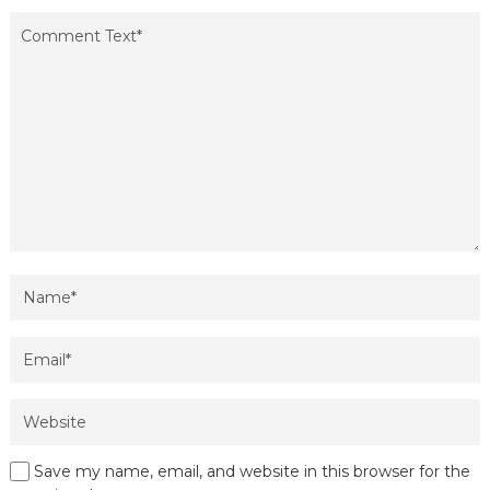
Save my name, email, and website in this browser for the