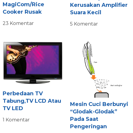
MagiCom/Rice
Kerusakan Amplifier
Cooker Rusak
Suara Kecil
23 Komentar
5 Komentar
Perbedaan TV
Tabung,TV LCD Atau
Mesin Cuci Berbunyi
TV LED
“Glodak-Glodak”
Pada Saat
1 Komentar
Pengeringan