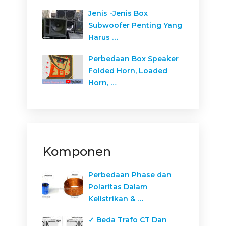
Jenis -Jenis Box
Subwoofer Penting Yang
Harus …
Perbedaan Box Speaker
Folded Horn, Loaded
Horn, …
Komponen
Perbedaan Phase dan
Polaritas Dalam
Kelistrikan & …
✓ Beda Trafo CT Dan