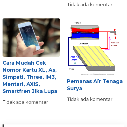
Tidak ada komentar
Cara Mudah Cek
Nomor Kartu XL, As,
Simpati, Three, IM3,
Pemanas Air Tenaga
Mentari, AXIS,
Surya
Smartfren Jika Lupa
Tidak ada komentar
Tidak ada komentar