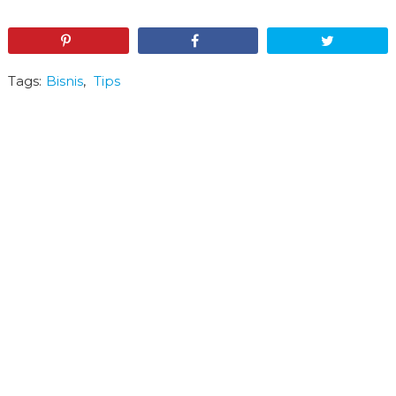
Pin
Share
Tweet
Tags:
Bisnis
,
Tips