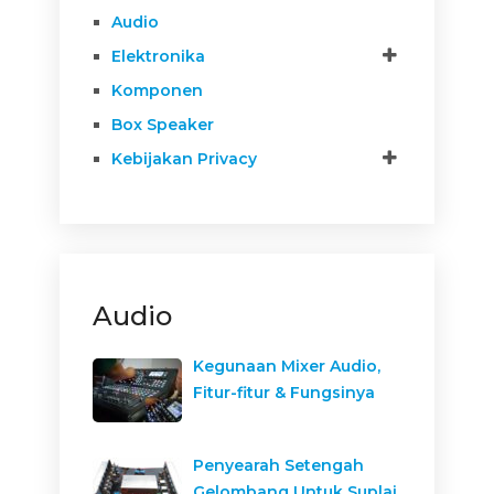
Audio
Elektronika
Komponen
Box Speaker
Kebijakan Privacy
Audio
Kegunaan Mixer Audio,
Fitur-fitur & Fungsinya
Penyearah Setengah
Gelombang Untuk Suplai