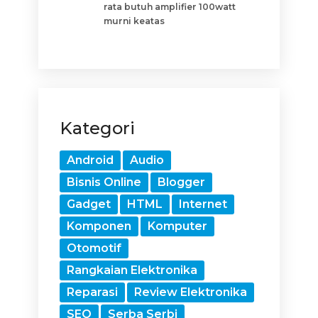
rata butuh amplifier 100watt
murni keatas
Kategori
Android
Audio
Bisnis Online
Blogger
Gadget
HTML
Internet
Komponen
Komputer
Otomotif
Rangkaian Elektronika
Reparasi
Review Elektronika
SEO
Serba Serbi