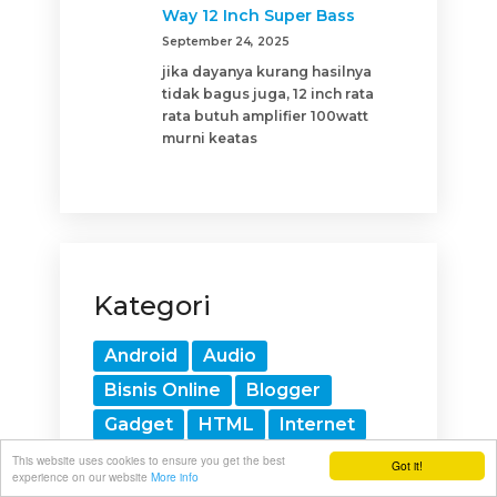
Way 12 Inch Super Bass
September 24, 2025
jika dayanya kurang hasilnya
tidak bagus juga, 12 inch rata
rata butuh amplifier 100watt
murni keatas
Kategori
Android
Audio
Bisnis Online
Blogger
Gadget
HTML
Internet
Komponen
Komputer
This website uses cookies to ensure you get the best
Got it!
experience on our website
More info
Otomotif