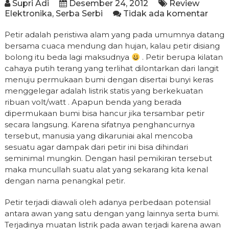
Supri Adi
Desember 24, 2012
Review
Elektronika
,
Serba Serbi
Tidak ada komentar
Petir adalah peristiwa alam yang pada umumnya datang
bersama cuaca mendung dan hujan, kalau petir disiang
bolong itu beda lagi maksudnya
. Petir berupa kilatan
cahaya putih terang yang terlihat dilontarkan dari langit
menuju permukaan bumi dengan disertai bunyi keras
menggelegar adalah listrik statis yang berkekuatan
ribuan volt/watt . Apapun benda yang berada
dipermukaan bumi bisa hancur jika tersambar petir
secara langsung. Karena sifatnya penghancurnya
tersebut, manusia yang dikaruniai akal mencoba
sesuatu agar dampak dari petir ini bisa dihindari
seminimal mungkin. Dengan hasil pemikiran tersebut
maka muncullah suatu alat yang sekarang kita kenal
dengan nama penangkal petir.
Petir terjadi diawali oleh adanya perbedaan potensial
antara awan yang satu dengan yang lainnya serta bumi.
Terjadinya muatan listrik pada awan terjadi karena awan