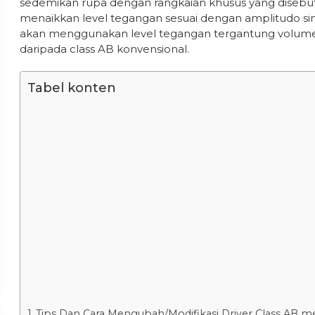
sedemikan rupa dengan rangkaian khusus yang disebu
menaikkan level tegangan sesuai dengan amplitudo si
akan menggunakan level tegangan tergantung volume 
daripada class AB konvensional.
Tabel konten
Tips Dan Cara Mengubah/Modifikasi Driver Class AB me