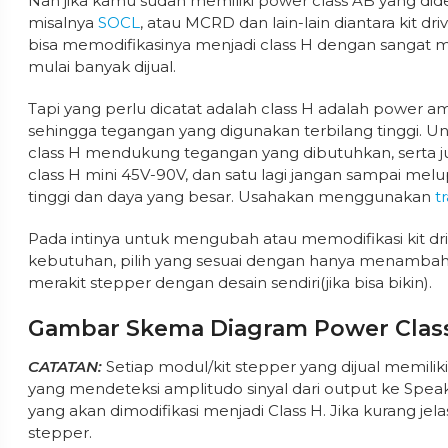
Nah jika kamu sudah memiliki power class AB yang dide
misalnya
SOCL
, atau MCRD dan lain-lain diantara kit d
bisa memodifikasinya menjadi class H dengan sangat
mulai banyak dijual.
Tapi yang perlu dicatat adalah class H adalah power a
sehingga tegangan yang digunakan terbilang tinggi. Unt
class H mendukung tegangan yang dibutuhkan, serta j
class H mini 45V-90V, dan satu lagi jangan sampai me
tinggi dan daya yang besar. Usahakan menggunakan
tr
Pada intinya untuk mengubah atau memodifikasi kit driv
kebutuhan, pilih yang sesuai dengan hanya menambahkan
merakit stepper dengan desain sendiri(jika bisa bikin).
Gambar Skema Diagram Power Class
CATATAN:
Setiap modul/kit stepper yang dijual memili
yang mendeteksi amplitudo sinyal dari output ke Speake
yang akan dimodifikasi menjadi Class H. Jika kurang je
stepper.