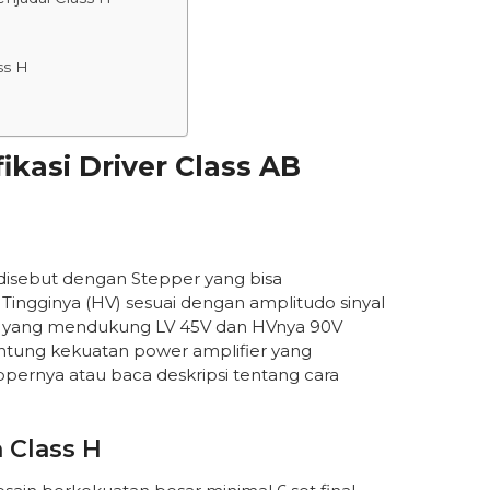
ss H
kasi Driver Class AB
disebut dengan Stepper yang bisa
ingginya (HV) sesuai dengan amplitudo sinyal
Ada yang mendukung LV 45V dan HVnya 90V
antung kekuatan power amplifier yang
ppernya atau baca deskripsi tentang cara
 Class H