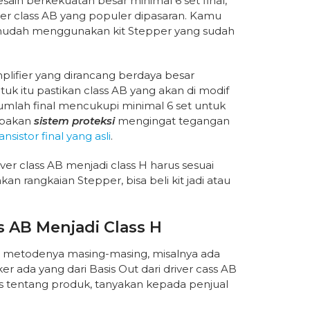
sain berkekuatan besar minimal 6 set final,
river class AB yang populer dipasaran. Kamu
 mudah menggunakan kit Stepper yang sudah
mplifier yang dirancang berdaya besar
uk itu pastikan class AB yang akan di modif
umlah final mencukupi minimal 6 set untuk
lupakan
sistem proteksi
mengingat tegangan
ansistor final yang asli
.
er class AB menjadi class H harus sesuai
 rangkaian Stepper, bisa beli kit jadi atau
 AB Menjadi Class H
ki metodenya masing-masing, misalnya ada
r ada yang dari Basis Out dari driver cass AB
las tentang produk, tanyakan kepada penjual