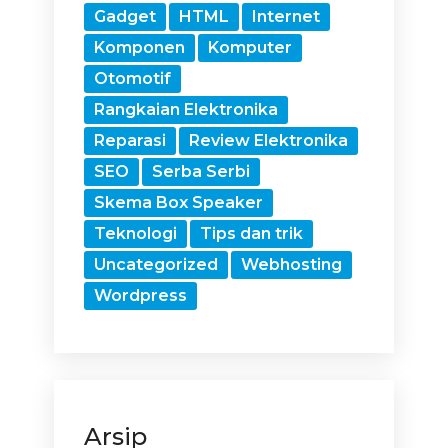
Gadget
HTML
Internet
Komponen
Komputer
Otomotif
Rangkaian Elektronika
Reparasi
Review Elektronika
SEO
Serba Serbi
Skema Box Speaker
Teknologi
Tips dan trik
Uncategorized
Webhosting
Wordpress
Arsip