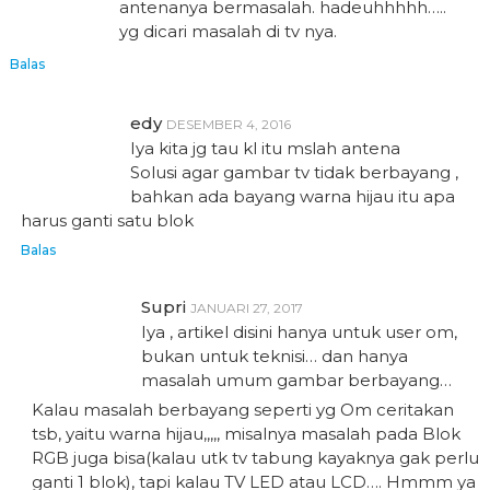
antenanya bermasalah. hadeuhhhhh…..
yg dicari masalah di tv nya.
Balas
edy
DESEMBER 4, 2016
Iya kita jg tau kl itu mslah antena
Solusi agar gambar tv tidak berbayang ,
bahkan ada bayang warna hijau itu apa
harus ganti satu blok
Balas
Supri
JANUARI 27, 2017
Iya , artikel disini hanya untuk user om,
bukan untuk teknisi… dan hanya
masalah umum gambar berbayang…
Kalau masalah berbayang seperti yg Om ceritakan
tsb, yaitu warna hijau,,,,, misalnya masalah pada Blok
RGB juga bisa(kalau utk tv tabung kayaknya gak perlu
ganti 1 blok), tapi kalau TV LED atau LCD…. Hmmm ya