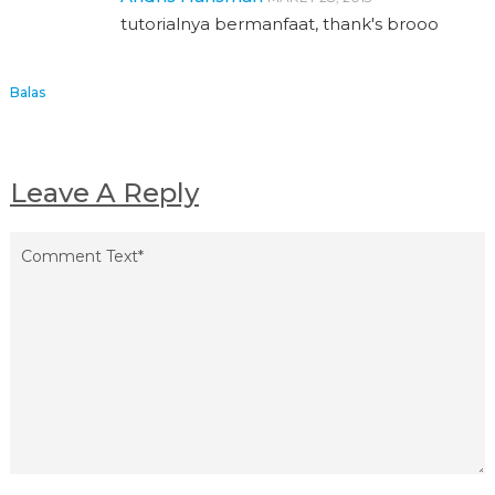
tutorialnya bermanfaat, thank's brooo
Balas
Leave A Reply