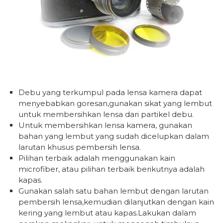
Debu yang terkumpul pada lensa kamera dapat
menyebabkan goresan,gunakan sikat yang lembut
untuk membersihkan lensa dari partikel debu.
Untuk membersihkan lensa kamera, gunakan
bahan yang lembut yang sudah dicelupkan dalam
larutan khusus pembersih lensa.
Pilihan terbaik adalah menggunakan kain
microfiber, atau pilihan terbaik berikutnya adalah
kapas.
Gunakan salah satu bahan lembut dengan larutan
pembersih lensa,kemudian dilanjutkan dengan kain
kering yang lembut atau kapas.Lakukan dalam