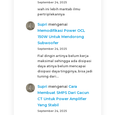
September 24, 2025
wah ini lebih mantab ilmu
pertriplekannya
Supri
mengenai
Memodifikasi Power OCL
150W Untuk Mendorong
Subwoofer
September 24, 2025
Fial dingin artinya belum kerja
maksimal sehingga ada disipasi
daya atinya belum mencapai
disipasi daya tingginya, bisa jadi
tuning dari…
Supri
mengenai
Cara
Membuat SMPS Dari Gacun
CT Untuk Power Amplifier
Yang Stabil
September 24, 2025