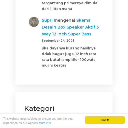
tergantung primernya dimulai
dari lilitan mana
Supri
mengenai
Skema
Desain Box Speaker Aktif 3
Way 12 Inch Super Bass
September 24, 2025
jika dayanya kurang hasilnya
tidak bagus juga, 12 inch rata
rata butuh amplifier 100watt
murni keatas
Kategori
This website uses cookies to ensure you get the best
Got it!
Android
Audio
experience on our website
More info