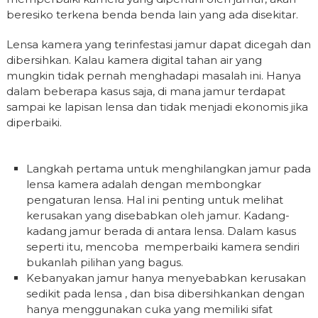
beresiko terkena benda benda lain yang ada disekitar.
Lensa kamera yang terinfestasi jamur dapat dicegah dan
dibersihkan. Kalau kamera digital tahan air yang
mungkin tidak pernah menghadapi masalah ini. Hanya
dalam beberapa kasus saja, di mana jamur terdapat
sampai ke lapisan lensa dan tidak menjadi ekonomis jika
diperbaiki.
Langkah pertama untuk menghilangkan jamur pada
lensa kamera adalah dengan membongkar
pengaturan lensa. Hal ini penting untuk melihat
kerusakan yang disebabkan oleh jamur. Kadang-
kadang jamur berada di antara lensa. Dalam kasus
seperti itu, mencoba memperbaiki kamera sendiri
bukanlah pilihan yang bagus.
Kebanyakan jamur hanya menyebabkan kerusakan
sedikit pada lensa , dan bisa dibersihkankan dengan
hanya menggunakan cuka yang memiliki sifat