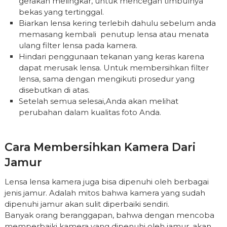
gerakan melingkar, untuk mencegah timbulnya
bekas yang tertinggal.
Biarkan lensa kering terlebih dahulu sebelum anda
memasang kembali penutup lensa atau menata
ulang filter lensa pada kamera.
Hindari penggunaan tekanan yang keras karena
dapat merusak lensa. Untuk membersihkan filter
lensa, sama dengan mengikuti prosedur yang
disebutkan di atas.
Setelah semua selesai,Anda akan melihat
perubahan dalam kualitas foto Anda.
Cara Membersihkan Kamera Dari
Jamur
Lensa lensa kamera juga bisa dipenuhi oleh berbagai
jenis jamur. Adalah mitos bahwa kamera yang sudah
dipenuhi jamur akan sulit diperbaiki sendiri.
Banyak orang beranggapan, bahwa dengan mencoba
memperbaiki kamera yang dipenuhi oleh jamur, akan