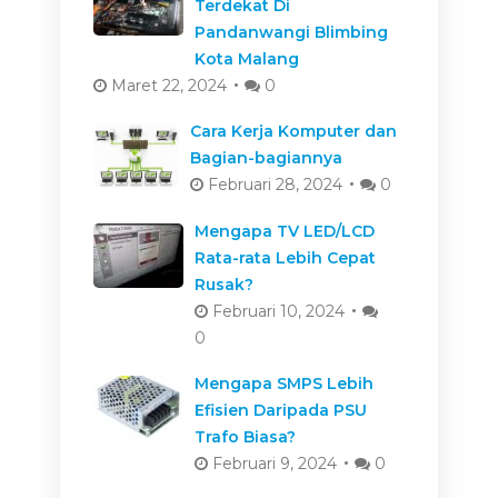
Terdekat Di
Pandanwangi Blimbing
Kota Malang
Maret 22, 2024
0
Cara Kerja Komputer dan
Bagian-bagiannya
Februari 28, 2024
0
Mengapa TV LED/LCD
Rata-rata Lebih Cepat
Rusak?
Februari 10, 2024
0
Mengapa SMPS Lebih
Efisien Daripada PSU
Trafo Biasa?
Februari 9, 2024
0