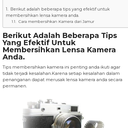
Berikut adalah beberapa tips yang efektif untuk
membersihkan lensa kamera anda.
Cara membersihkan Kamera dari Jamur
Berikut Adalah Beberapa Tips
Yang Efektif Untuk
Membersihkan Lensa Kamera
Anda.
Tips membersihkan kamera ini penting anda ikuti agar
tidak terjadi kesalahan.Karena setiap kesalahan dalam
penanganan dapat merusak lensa kamera anda secara
permanen.