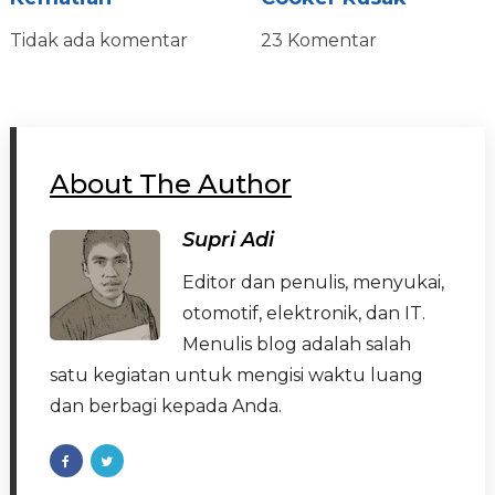
23 Komentar
Tidak ada komentar
About The Author
Supri Adi
Editor dan penulis, menyukai,
otomotif, elektronik, dan IT.
Menulis blog adalah salah
satu kegiatan untuk mengisi waktu luang
dan berbagi kepada Anda.