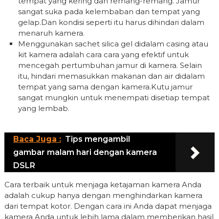
tempat yang kering dan remang-remang. Jamur
sangat suka pada kelembaban dan tempat yang
gelap.Dan kondisi seperti itu harus dihindari dalam
menaruh kamera.
Menggunakan sachet silica gel didalam casing atau
kit kamera adalah cara cara yang efektif untuk
mencegah pertumbuhan jamur di kamera. Selain
itu, hindari memasukkan makanan dan air didalam
tempat yang sama dengan kamera.Kutu jamur
sangat mungkin untuk menempati disetiap tempat
yang lembab.
Baca Juga :
Tips mengambil
gambar malam hari dengan kamera
DSLR
Cara terbaik untuk menjaga ketajaman kamera Anda
adalah cukup hanya dengan menghindarkan kamera
dari tempat kotor. Dengan cara ini Anda dapat menjaga
kamera Anda untuk lebih lama dalam memberikan hasil