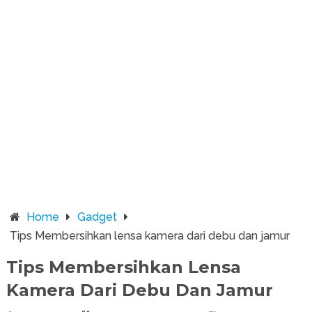
Home
Gadget
Tips Membersihkan lensa kamera dari debu dan jamur
Tips Membersihkan Lensa
Kamera Dari Debu Dan Jamur