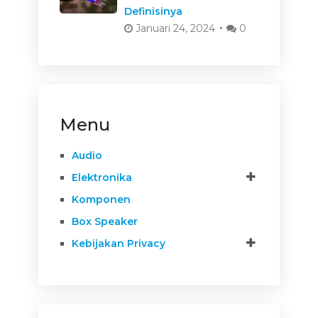
Definisinya
Januari 24, 2024
0
Menu
Audio
Elektronika
Komponen
Box Speaker
Kebijakan Privacy