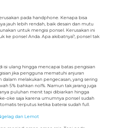
kerusakan pada handphone. Kenapa bisa
a jauh lebih rendah, baik desain dan mutu
gunakan untuk mengisi ponsel. Kerusakan ini
k ke ponsel Anda. Apa akibatnya?, ponsel tak
 di isi ulang hingga mencapai batas pengisian
ngisian jika pengguna mematuhi anjuran
n dalam melakukan pengecasan, yang sering
bawah 5% bahkan nol%. Namun tak jarang juga
nya puluhan menit tapi dibiarkan hingga
 oke-oke saja karena umumnya ponsel sudah
matis terputus ketika baterai sudah full.
Ngelag dan Lemot