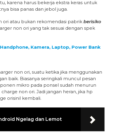
tu, karena harus bekerja ekstra keras untuk
ya bisa panas dan jebol juga.
n ori atau bukan rekomendasi pabrik
berisiko
harger non ori yang tak sesuai dengan spek
n Handphone, Kamera, Laptop, Power Bank
harger non ori, suatu ketika jika menggunakan
ngan baik. Biasanya seringkali muncul pesan
 komponen mikro pada ponsel sudah menurun
 charge non ori. Jadi jangan heran, jika hp
 orisinil kembali.
ndroid Ngelag dan Lemot