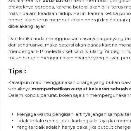
Secara teori sih
auto-cut-off
akan membuat pengecasa
prakteknya berbeda, karena baterai akan di isi terus m
masih dalam keadaan hidup. Hal ini karena ketika pons
ponsel akan terus membutuhkan energi dari baterai apa
dibelakang layar.
Dan ketika anda menggunakan casan/charger yang buk
dari seharusnya, maka baterai akan panas karena men
mendengar HP meledak ketika di isi ulang. Ya begini in
masih hidup + menggunakan charger yang bukan perun
Tips :
Kalaupun mau menggunakan charge yang bukan bawaan
sebaiknya
memperhatikan output keluaran sebuah 
Dalam kondisi darurat, boleh saja sih mempergunakanny
Menjaga waktu pengisian, artinya jangan sampai terus
Tidak terlalu sering, atau kadangkala saja jika mem
Yang terbaik adalah hanya pakai jika output charg