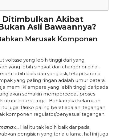
 Ditimbulkan Akibat
Bukan Asli Bawaannya?
 Bahkan Merusak Komponen
t voltase yang lebih tinggi dari yang
an yang lebih singkat dari charger original.
arti lebih baik dari yang asli, tetapi karena
pak yang paling ringan adalah umur baterai
aja memiliki ampere yang lebih tinggi daripada
emang akan semakin mempercepat proses
umur baterai juga. Bahkan jika kelamaan
u juga. Risiko paling berat adalah, tegangan
usak komponen regulator/penyesuai tegangan.
aimana?…
Hal itu tak lebih baik daripada
bkan pengisian yang terlalu lama, hal ini juga