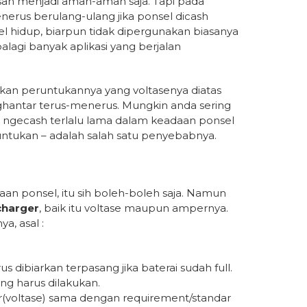
n menjadi aman-aman saja. Tapi pada
enerus berulang-ulang jika ponsel dicash
el hidup, biarpun tidak dipergunakan biasanya
lagi banyak aplikasi yang berjalan
an peruntukannya yang voltasenya diatas
ghantar terus-menerus. Mungkin anda sering
i, ngecash terlalu lama dalam keadaan ponsel
tukan – adalah salah satu penyebabnya.
 ponsel, itu sih boleh-boleh saja. Namun
charger
, baik itu voltase maupun ampernya.
a, asal :
 dibiarkan terpasang jika baterai sudah full.
ang harus dilakukan.
er(voltase) sama dengan requirement/standar