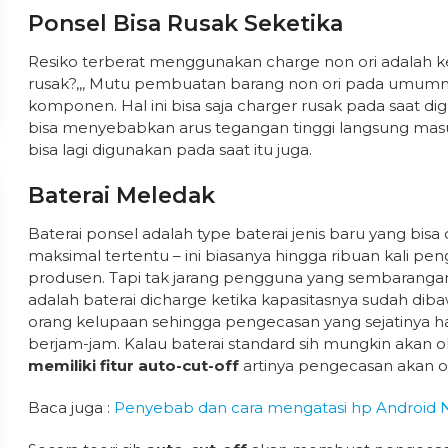
Ponsel Bisa Rusak Seketika
Resiko terberat menggunakan charge non ori adalah 
rusak?,,, Mutu pembuatan barang non ori pada umumny
komponen. Hal ini bisa saja charger rusak pada saat di
bisa menyebabkan arus tegangan tinggi langsung masu
bisa lagi digunakan pada saat itu juga.
Baterai Meledak
Baterai ponsel adalah type baterai jenis baru yang bisa
maksimal tertentu – ini biasanya hingga ribuan kali pe
produsen. Tapi tak jarang pengguna yang sembaranga
adalah baterai dicharge ketika kapasitasnya sudah di
orang kelupaan sehingga pengecasan yang sejatinya ha
berjam-jam. Kalau baterai standard sih mungkin akan
memiliki fitur auto-cut-off
artinya pengecasan akan oto
Baca juga :
Penyebab dan cara mengatasi hp Android 