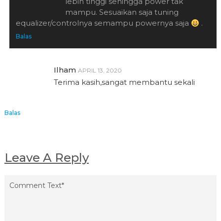
lebih tinggi sehingga power tak
mampu. Sesuaikan saja tuning
equalizer/controlnya semampu powernya saja
.
Balas
Ilham
APRIL 13, 2020
Terima kasih,sangat membantu sekali
Balas
Leave A Reply