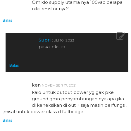
Om,klo supply utama nya 100vac berapa
nilai resistor nya?
Balas
Supri
JULI 10, 2023
pakai ekstra
Balas
ken
NOVEMBER 17, 2021
kalo untuk output power yg gak pke
ground gmn penyambungan nya,apa jika
di keneksikan di out + saja masih berfungsi,,
,misal untuk power class d fullbridge
Balas