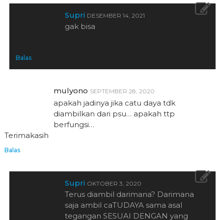
Supri
DESEMBER 14, 2021
gak bisa
Balas
mulyono
SEPTEMBER 28, 2020
apakah jadinya jika catu daya tdk
diambilkan dari psu… apakah ttp
berfungsi…
Terimakasih
Balas
Supri
OKTOBER 3, 2020
Terus diambil darimana? Darimana
saja ambil caTUDAYA sama asal
tegangan SESUAI DENGAN yang