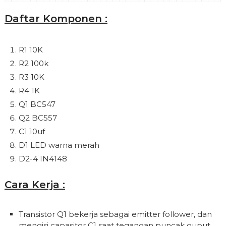
Daftar Komponen :
R1 10K
R2 100k
R3 10K
R4 1K
Q1 BC547
Q2 BC557
C1 10uf
D1 LED warna merah
D2-4 IN4148
Cara Kerja :
Transistor Q1 bekerja sebagai emitter follower, dan
mengisi capasitor C1 saat tegangan puncak ouput