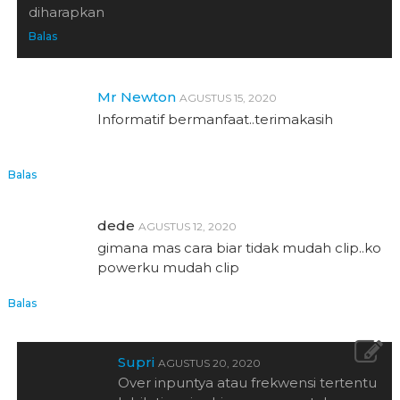
diharapkan
Balas
Mr Newton
AGUSTUS 15, 2020
Informatif bermanfaat..terimakasih
Balas
dede
AGUSTUS 12, 2020
gimana mas cara biar tidak mudah clip..ko
powerku mudah clip
Balas
Supri
AGUSTUS 20, 2020
Over inpuntya atau frekwensi tertentu