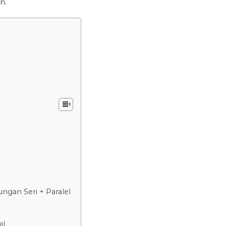
n.
ungan Seri + Paralel
el