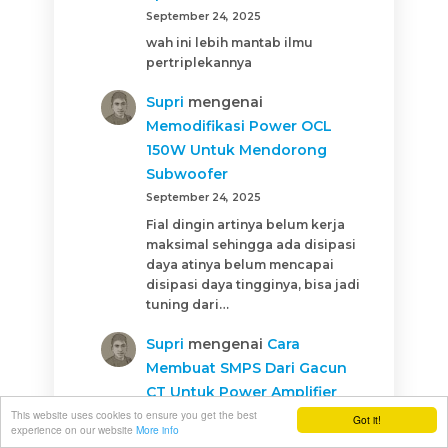
September 24, 2025
wah ini lebih mantab ilmu
pertriplekannya
Supri
mengenai
Memodifikasi Power OCL
150W Untuk Mendorong
Subwoofer
September 24, 2025
Fial dingin artinya belum kerja
maksimal sehingga ada disipasi
daya atinya belum mencapai
disipasi daya tingginya, bisa jadi
tuning dari…
Supri
mengenai
Cara
Membuat SMPS Dari Gacun
CT Untuk Power Amplifier
Yang Stabil
This website uses cookies to ensure you get the best
Got it!
experience on our website
More info
September 24, 2025