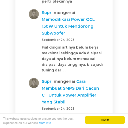
pertriplekannya
Supri
mengenai
Memodifikasi Power OCL
150W Untuk Mendorong
Subwoofer
September 24, 2025
Fial dingin artinya belum kerja
maksimal sehingga ada disipasi
daya atinya belum mencapai
disipasi daya tingginya, bisa jadi
tuning dari…
Supri
mengenai
Cara
Membuat SMPS Dari Gacun
CT Untuk Power Amplifier
Yang Stabil
September 24, 2025
tergantung primernya dimulai
This website uses cookies to ensure you get the best
Got it!
dari lilitan mana
experience on our website
More info