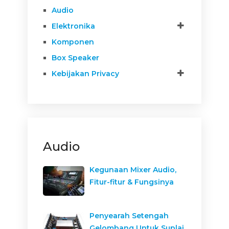
Audio
Elektronika
Komponen
Box Speaker
Kebijakan Privacy
Audio
Kegunaan Mixer Audio,
Fitur-fitur & Fungsinya
Penyearah Setengah
Gelombang Untuk Suplai