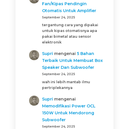
Fan/Kipas Pendingin
Otomatis Untuk Amplifier
September 24, 2025
tergantung cara yang dipakai
untuk kipas otomatisnya apa
pakai bimetal atau sensor
elektronik
Supri
mengenai
5 Bahan
Terbaik Untuk Membuat Box
Speaker Dan Subwoofer
September 24, 2025
wah ini lebih mantab ilmu
pertriplekannya
Supri
mengenai
Memodifikasi Power OCL
150W Untuk Mendorong
Subwoofer
September 24, 2025