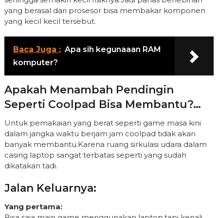
yang berasal dari prosesor bisa membakar komponen
yang kecil kecil tersebut.
Baca Juga :
Apa sih kegunaaan RAM
komputer?
Apakah Menambah Pendingin
Seperti Coolpad Bisa Membantu?…
Untuk pemakaian yang berat seperti game masa kini
dalam jangka waktu berjam jam coolpad tidak akan
banyak membantu.Karena ruang sirkulasi udara dalam
casing laptop sangat terbatas seperti yang sudah
dikatakan tadi.
Jalan Keluarnya:
Yang pertama:
Bisa saja main game menggunakan laptop,tapi kenali