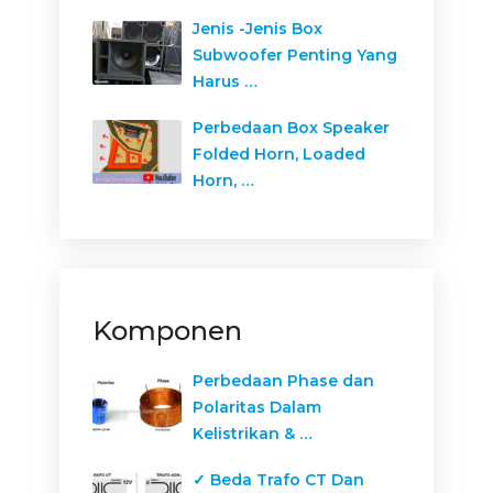
Jenis -Jenis Box
Subwoofer Penting Yang
Harus …
Perbedaan Box Speaker
Folded Horn, Loaded
Horn, …
Komponen
Perbedaan Phase dan
Polaritas Dalam
Kelistrikan & …
✓ Beda Trafo CT Dan