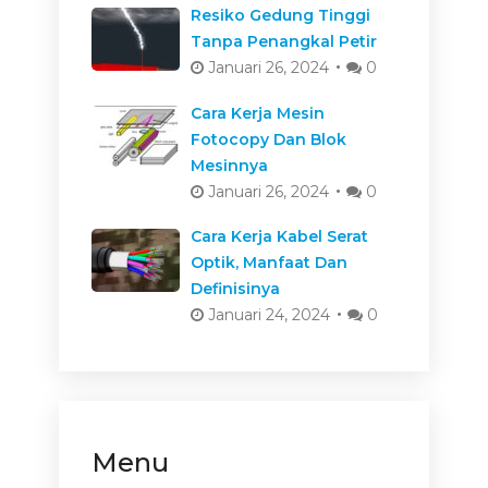
Resiko Gedung Tinggi
Tanpa Penangkal Petir
Januari 26, 2024
0
Cara Kerja Mesin
Fotocopy Dan Blok
Mesinnya
Januari 26, 2024
0
Cara Kerja Kabel Serat
Optik, Manfaat Dan
Definisinya
Januari 24, 2024
0
Menu