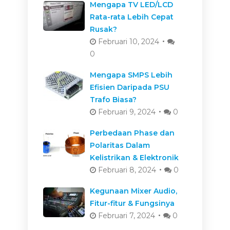
Mengapa TV LED/LCD
Rata-rata Lebih Cepat
Rusak?
Februari 10, 2024
0
Mengapa SMPS Lebih
Efisien Daripada PSU
Trafo Biasa?
Februari 9, 2024
0
Perbedaan Phase dan
Polaritas Dalam
Kelistrikan & Elektronik
Februari 8, 2024
0
Kegunaan Mixer Audio,
Fitur-fitur & Fungsinya
Februari 7, 2024
0