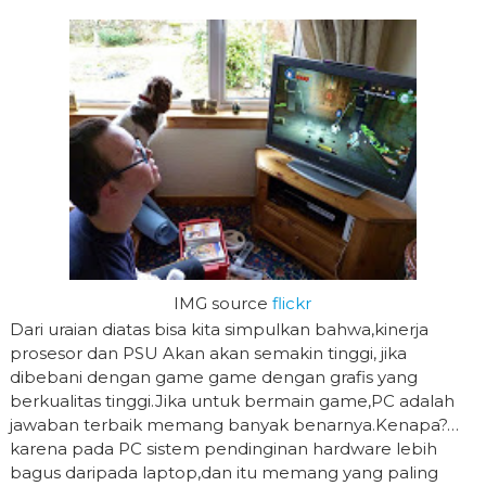
IMG source
flickr
Dari uraian diatas bisa kita simpulkan bahwa,kinerja
prosesor dan PSU Akan akan semakin tinggi, jika
dibebani dengan game game dengan grafis yang
berkualitas tinggi.Jika untuk bermain game,PC adalah
jawaban terbaik memang banyak benarnya.Kenapa?…
karena pada PC sistem pendinginan hardware lebih
bagus daripada laptop,dan itu memang yang paling