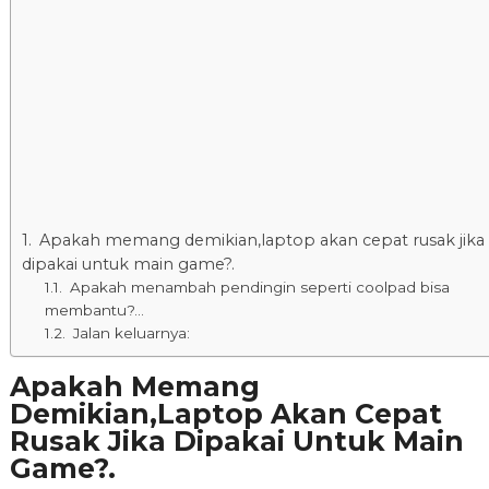
Apakah memang demikian,laptop akan cepat rusak jika
dipakai untuk main game?.
Apakah menambah pendingin seperti coolpad bisa
membantu?…
Jalan keluarnya:
Apakah Memang
Demikian,laptop Akan Cepat
Rusak Jika Dipakai Untuk Main
Game?.