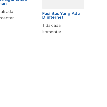
man
dak ada
Fasilitas Yang Ada
Diinternet
mentar
Tidak ada
komentar