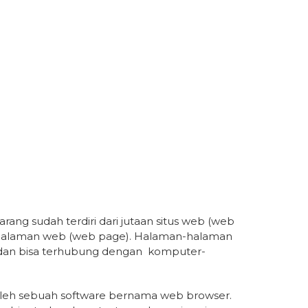
ang sudah terdiri dari jutaan situs web (web
nyak halaman web (web page). Halaman-halaman
ia dan bisa terhubung dengan komputer-
oleh sebuah software bernama web browser.