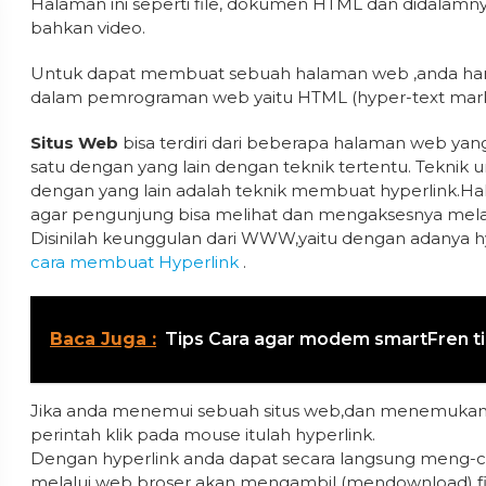
Halaman ini seperti file, dokumen HTML dan didalamny
bahkan video.
Untuk dapat membuat sebuah halaman web ,anda haru
dalam pemrograman web yaitu HTML (hyper-text mark
Situs Web
bisa terdiri dari beberapa halaman web yang
satu dengan yang lain dengan teknik tertentu. Teknik
dengan yang lain adalah teknik membuat hyperlink.Hal 
agar pengunjung bisa melihat dan mengaksesnya melalu
Disinilah keunggulan dari WWW,yaitu dengan adanya 
cara membuat Hyperlink
.
Baca Juga :
Tips Cara agar modem smartFren tid
Jika anda menemui sebuah situs web,dan menemukan
perintah klik pada mouse itulah hyperlink.
Dengan hyperlink anda dapat secara langsung meng-cli
melalui web broser akan mengambil (mendownload) fil