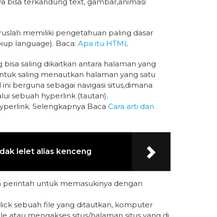
a bisa terkandung text, gambar,animasi
slah memiliki pengetahuan paling dasar
up language). Baca:
Apa itu HTML
 bisa saling dikaitkan antara halaman yang
 untuk saling menautkan halaman yang satu
ini berguna sebagai navigasi situs,dimana
i sebuah hyperlink (tautan).
hyperlink. Selengkapnya Baca
Cara arti dan
ak lelet alias kenceng
 perintah untuk memasukinya dengan
ck sebuah file yang ditautkan, komputer
e atau mengakses situs/halaman situs yang di