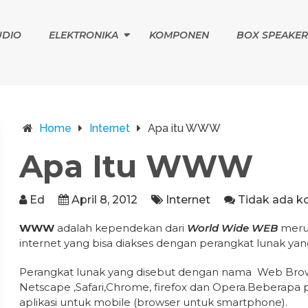
UDIO
ELEKTRONIKA
KOMPONEN
BOX SPEAKER
Home
Internet
Apa itu WWW
Apa Itu WWW
Ed
April 8, 2012
Internet
Tidak ada k
WWW
adalah kependekan dari
World Wide WEB
merup
internet yang bisa diakses dengan perangkat lunak y
Perangkat lunak yang disebut dengan nama Web Browse
Netscape ,Safari,Chrome, firefox dan Opera.Beberap
aplikasi untuk mobile (browser untuk smartphone).