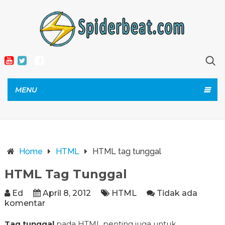
MENU
Home
HTML
HTML tag tunggal
HTML Tag Tunggal
Ed
April 8, 2012
HTML
Tidak ada
komentar
Tag tunggal
pada HTML penting juga untuk