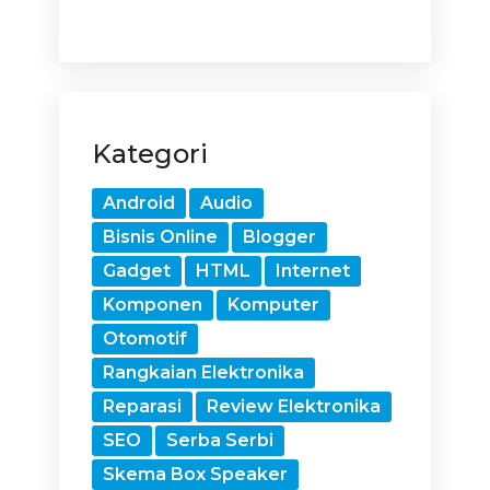
Kategori
Android
Audio
Bisnis Online
Blogger
Gadget
HTML
Internet
Komponen
Komputer
Otomotif
Rangkaian Elektronika
Reparasi
Review Elektronika
SEO
Serba Serbi
Skema Box Speaker