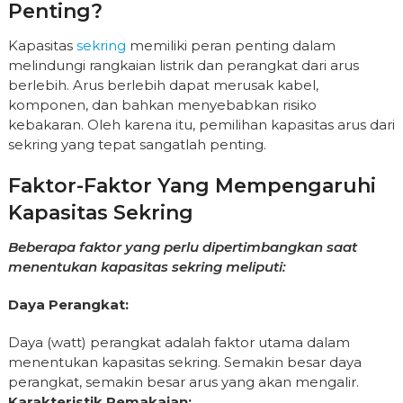
Penting?
Kapasitas
sekring
memiliki peran penting dalam
melindungi rangkaian listrik dan perangkat dari arus
berlebih. Arus berlebih dapat merusak kabel,
komponen, dan bahkan menyebabkan risiko
kebakaran. Oleh karena itu, pemilihan kapasitas arus dari
sekring yang tepat sangatlah penting.
Faktor-Faktor Yang Mempengaruhi
Kapasitas Sekring
Beberapa faktor yang perlu dipertimbangkan saat
menentukan kapasitas sekring meliputi:
Daya Perangkat:
Daya (watt) perangkat adalah faktor utama dalam
menentukan kapasitas sekring. Semakin besar daya
perangkat, semakin besar arus yang akan mengalir.
Karakteristik Pemakaian: