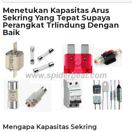
Menetukan Kapasitas Arus
Sekring Yang Tepat Supaya
Perangkat Trlindung Dengan
Baik
Mengapa Kapasitas Sekring