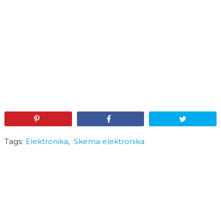
Pin
Share
Tweet
Tags:
Elektronika
,
Skema elektronika