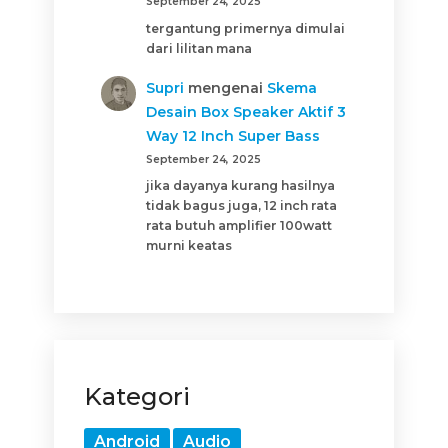
September 24, 2025
tergantung primernya dimulai
dari lilitan mana
Supri
mengenai
Skema
Desain Box Speaker Aktif 3
Way 12 Inch Super Bass
September 24, 2025
jika dayanya kurang hasilnya
tidak bagus juga, 12 inch rata
rata butuh amplifier 100watt
murni keatas
Kategori
Android
Audio