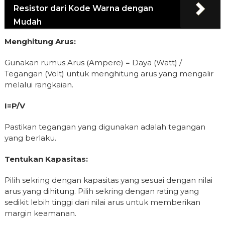
Resistor dari Kode Warna dengan
Mudah
Menghitung Arus:
Gunakan rumus Arus (Ampere) = Daya (Watt) /
Tegangan (Volt) untuk menghitung arus yang mengalir
melalui rangkaian.
I=P/V
Pastikan tegangan yang digunakan adalah tegangan
yang berlaku.
Tentukan Kapasitas:
Pilih sekring dengan kapasitas yang sesuai dengan nilai
arus yang dihitung. Pilih sekring dengan rating yang
sedikit lebih tinggi dari nilai arus untuk memberikan
margin keamanan.