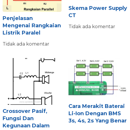
Skema Power Supply
CT
Penjelasan
Mengenai Rangkaian
Tidak ada komentar
Listrik Paralel
Tidak ada komentar
Cara Merakit Baterai
Crossover Pasif,
Li-Ion Dengan BMS
Fungsi Dan
3s, 4s, 2s Yang Benar
Kegunaan Dalam