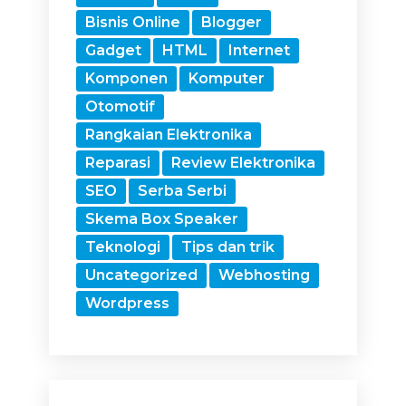
Bisnis Online
Blogger
Gadget
HTML
Internet
Komponen
Komputer
Otomotif
Rangkaian Elektronika
Reparasi
Review Elektronika
SEO
Serba Serbi
Skema Box Speaker
Teknologi
Tips dan trik
Uncategorized
Webhosting
Wordpress