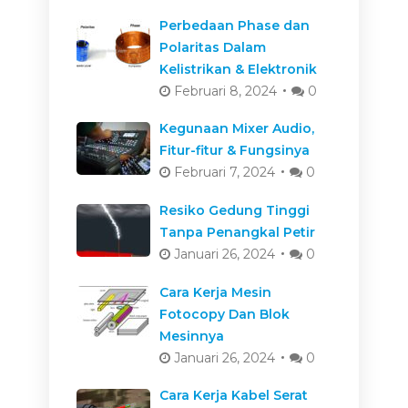
Perbedaan Phase dan
Polaritas Dalam
Kelistrikan & Elektronik
Februari 8, 2024
0
Kegunaan Mixer Audio,
Fitur-fitur & Fungsinya
Februari 7, 2024
0
Resiko Gedung Tinggi
Tanpa Penangkal Petir
Januari 26, 2024
0
Cara Kerja Mesin
Fotocopy Dan Blok
Mesinnya
Januari 26, 2024
0
Cara Kerja Kabel Serat