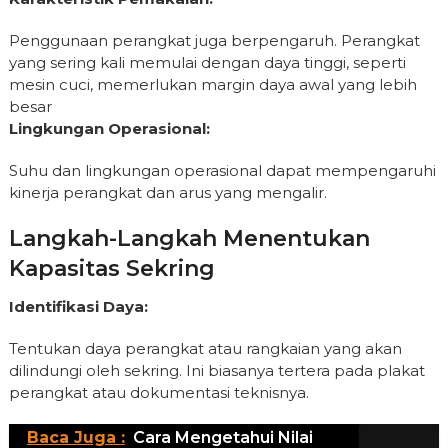
Penggunaan perangkat juga berpengaruh. Perangkat
yang sering kali memulai dengan daya tinggi, seperti
mesin cuci, memerlukan margin daya awal yang lebih
besar
Lingkungan Operasional:
Suhu dan lingkungan operasional dapat mempengaruhi
kinerja perangkat dan arus yang mengalir.
Langkah-Langkah Menentukan
Kapasitas Sekring
Identifikasi Daya:
Tentukan daya perangkat atau rangkaian yang akan
dilindungi oleh sekring. Ini biasanya tertera pada plakat
perangkat atau dokumentasi teknisnya.
Baca Juga :
Cara Mengetahui Nilai