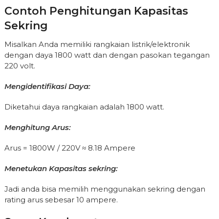
Contoh Penghitungan Kapasitas
Sekring
Misalkan Anda memiliki rangkaian listrik/elektronik
dengan daya 1800 watt dan dengan pasokan tegangan
220 volt.
Mengidentifikasi Daya:
Diketahui daya rangkaian adalah 1800 watt.
Menghitung Arus:
Arus = 1800W / 220V ≈ 8.18 Ampere
Menetukan Kapasitas sekring:
Jadi anda bisa memilih menggunakan sekring dengan
rating arus sebesar 10 ampere.