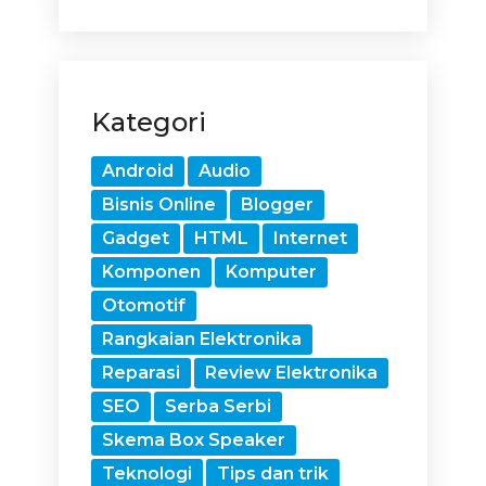
Kategori
Android
Audio
Bisnis Online
Blogger
Gadget
HTML
Internet
Komponen
Komputer
Otomotif
Rangkaian Elektronika
Reparasi
Review Elektronika
SEO
Serba Serbi
Skema Box Speaker
Teknologi
Tips dan trik