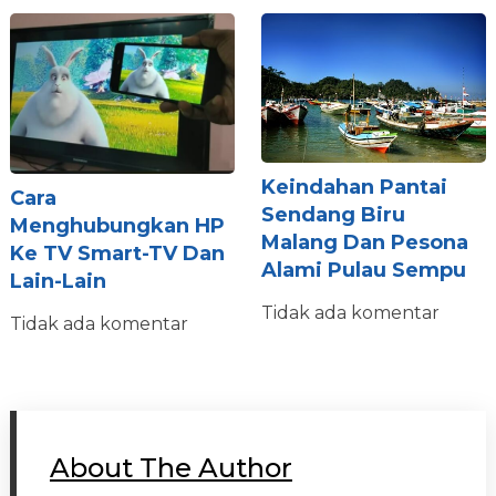
Keindahan Pantai
Cara
Sendang Biru
Menghubungkan HP
Malang Dan Pesona
Ke TV Smart-TV Dan
Alami Pulau Sempu
Lain-Lain
Tidak ada komentar
Tidak ada komentar
About The Author