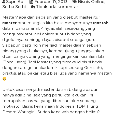
Supri Adi
Februari 17, 2013
Bisnis Online
,
Serba Serbi
Tidak ada komentar
Master? apa dan siapa sih yang disebut master itu?
Master
atau mungkin kita biasa menyebutnya
Mastah
dalam bahasa anak 4l4y, adalah seseorang yang
menguasai atau ahli dalam suatu bidang yang
digelutinya, sehingga layak disebut sebagai guru.
Siapapun pasti ingin menjadi master dalam sebuah
bidang yang disukainya, karena ujung-ujungnya akan
dicari banyak orang yang menginginkan keahlian kita
(Baca: uang). Jadi Master yang dimaksud disini beda
dengan satu gelar akademik, tapi seorang Guru, ahli,
praktisi, atau pakar, atau bisa juga yang namanya mastah
.
Untuk bisa menjadi master dalam bidang apapun,
hanya ada 3 hal saja yang perlu kita lakukan. Ini
merupakan nasihat yang diberikan oleh seorang
motivator Bisnis kenamaan Indonesia, TDM (Tung
Desem Waringin). Sudah kenalkah dengan beliau?