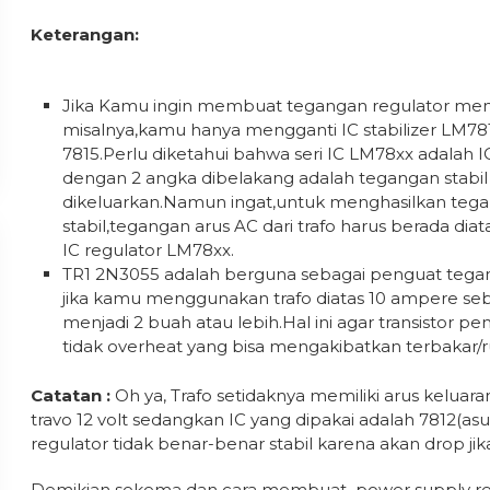
Keterangan:
Jika Kamu ingin membuat tegangan regulator menj
misalnya,kamu hanya mengganti IC stabilizer LM7
7815.Perlu diketahui bahwa seri IC LM78xx adalah I
dengan 2 angka dibelakang adalah tegangan stabil
dikeluarkan.Namun ingat,untuk menghasilkan teg
stabil,tegangan arus AC dari trafo harus berada diat
IC regulator LM78xx.
TR1 2N3055 adalah berguna sebagai penguat tega
jika kamu menggunakan trafo diatas 10 ampere seb
menjadi 2 buah atau lebih.Hal ini agar transistor p
tidak overheat yang bisa mengakibatkan terbakar/r
Catatan :
Oh ya, Trafo setidaknya memiliki arus keluaran
travo 12 volt sedangkan IC yang dipakai adalah 7812(a
regulator tidak benar-benar stabil karena akan drop jik
Demikian sekema dan cara membuat power supply regul