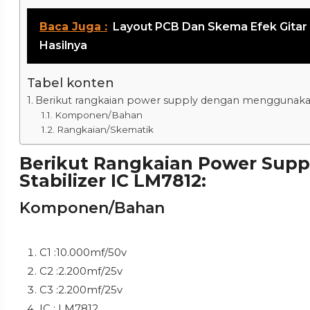
Baca Juga :
Layout PCB Dan Skema Efek Gitar
Hasilnya
Tabel konten
Berikut rangkaian power supply dengan menggunakan 
Komponen/Bahan
Rangkaian/Skematik
Berikut Rangkaian Power Sup
Stabilizer IC LM7812:
Komponen/Bahan
C1 :10.000mf/50v
C2 :2.200mf/25v
C3 :2.200mf/25v
IC : LM7812