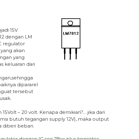
adi 15V
812 dengan LM
C regulator
 yang akan
angan yang
as keluaran dari
ngan,sehingga
aiknya dipararel
enguat tersebut
usak.
 15Volt – 20 volt. Kenapa demikian?… jika dari
sumsi butuh tegangan supply 12V), maka output
a diberi beban.
ator dengan IC seri 78xx plus transistor