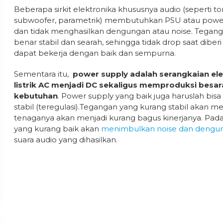
Beberapa sirkit elektronika khususnya audio (seperti ton
subwoofer, parametrik) membutuhkan PSU atau power s
dan tidak menghasilkan dengungan atau noise. Tegang
benar stabil dan searah, sehingga tidak drop saat diberi
dapat bekerja dengan baik dan sempurna.
Sementara itu,
power supply adalah serangkaian e
listrik AC menjadi DC sekaligus memproduksi besara
kebutuhan
. Power supply yang baik juga haruslah bis
stabil (teregulasi).Tegangan yang kurang stabil akan m
tenaganya akan menjadi kurang bagus kinerjanya. Pad
yang kurang baik akan
menimbulkan noise dan dengu
suara audio yang dihasilkan.