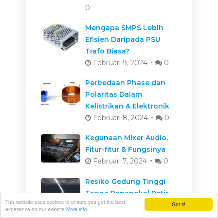
0
Mengapa SMPS Lebih
Efisien Daripada PSU
Trafo Biasa?
Februari 9, 2024
0
Perbedaan Phase dan
Polaritas Dalam
Kelistrikan & Elektronik
Februari 8, 2024
0
Kegunaan Mixer Audio,
Fitur-fitur & Fungsinya
Februari 7, 2024
0
Resiko Gedung Tinggi
Tanpa Penangkal Petir
This website uses cookies to ensure you get the best
Januari 26, 2024
0
Got it!
experience on our website
More info