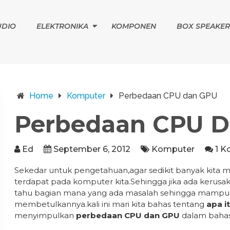
UDIO
ELEKTRONIKA
KOMPONEN
BOX SPEAKER
Home
Komputer
Perbedaan CPU dan GPU
Perbedaan CPU 
Ed
September 6, 2012
Komputer
1 K
Sekedar untuk pengetahuan,agar sedikit banyak kita 
terdapat pada komputer kita.Sehingga jika ada kerusaka
tahu bagian mana yang ada masalah sehingga mamp
membetulkannya.kali ini mari kita bahas tentang
apa i
menyimpulkan
perbedaan CPU dan GPU
dalam bahas