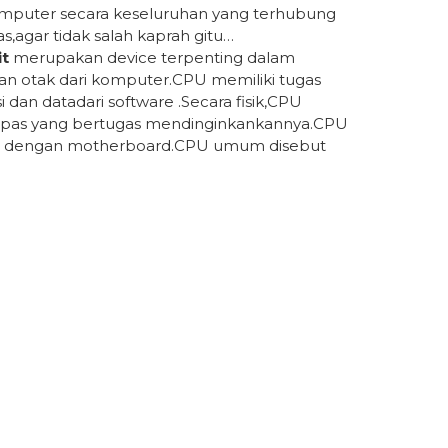
puter secara keseluruhan yang terhubung
s,agar tidak salah kaprah gitu…
it
merupakan device terpenting dalam
 otak dari komputer.CPU memiliki tugas
dan datadari software .Secara fisik,CPU
 kipas yang bertugas mendinginkankannya.CPU
asi dengan motherboard.CPU umum disebut