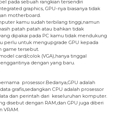
el pada sebuah rangkian tersendiri
egrated graphics, GPU-nya biasanya tidak
ngan motherboard.
omputer kamu sudah terbilang tinggi,namun
asih patah patah atau bahkan tidak
 yang dipakai pada PC kamu tidak mendukung
kamu perlu untuk mengupgrade GPU kepada
n game tersebut.
odel card/colok (VGA),hanya tinggal
enggantinya dengan yang baru.
bernama prosessor.Bedanya,GPU adalah
data grafis,sedangkan CPU adalah prosessor
ata dan perintah dari keseluruhan komputer.
g disebut dengan RAM,dan GPU juga diberi
n VRAM.