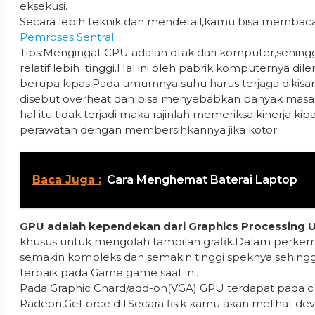
eksekusi.
Secara lebih teknik dan mendetail,kamu bisa memba
Pemroses Sentral
Tips:Mengingat CPU adalah otak dari komputer,sehing
relatif lebih tinggi.Hal ini oleh pabrik komputernya di
berupa kipas.Pada umumnya suhu harus terjaga dikisaran 4
disebut overheat dan bisa menyebabkan banyak masa
hal itu tidak terjadi maka rajinlah memeriksa kinerja k
perawatan dengan membersihkannya jika kotor.
Baca Juga :
Cara Menghemat Baterai Laptop
GPU adalah kependekan dari Graphics Processing U
khusus untuk mengolah tampilan grafik.Dalam perkem
semakin kompleks dan semakin tinggi speknya sehin
terbaik pada Game game saat ini.
Pada Graphic Chard/add-on(VGA) GPU terdapat pada ch
Radeon,GeForce dll.Secara fisik kamu akan melihat dev