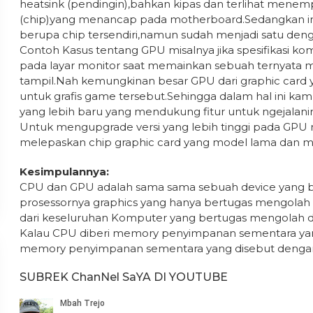
heatsink (pendingin),bahkan kipas dan terlihat menemp
(chip)yang menancap pada motherboard.Sedangkan int
berupa chip tersendiri,namun sudah menjadi satu de
Contoh Kasus tentang GPU misalnya jika spesifikasi k
pada layar monitor saat memainkan sebuah ternyata m
tampil.Nah kemungkinan besar GPU dari graphic card
untuk grafis game tersebut.Sehingga dalam hal ini 
yang lebih baru yang mendukung fitur untuk ngejalani
Untuk mengupgrade versi yang lebih tinggi pada GPU m
melepaskan chip graphic card yang model lama dan m
Kesimpulannya:
CPU dan GPU adalah sama sama sebuah device yang 
prosessornya graphics yang hanya bertugas mengolah 
dari keseluruhan Komputer yang bertugas mengolah d
Kalau CPU diberi memory penyimpanan sementara yan
memory penyimpanan sementara yang disebut denga
SUBREK ChanNel SaYA DI YOUTUBE