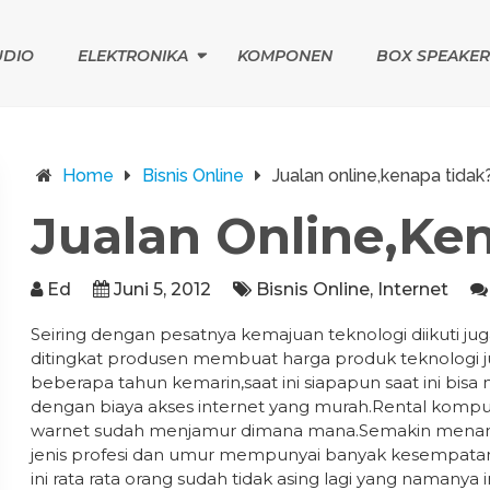
UDIO
ELEKTRONIKA
KOMPONEN
BOX SPEAKER
Home
Bisnis Online
Jualan online,kenapa tidak
Jualan Online,ke
Ed
Juni 5, 2012
Bisnis Online
,
Internet
Seiring dengan pesatnya kemajuan teknologi diikuti ju
ditingkat produsen membuat harga produk teknologi 
beberapa tahun kemarin,saat ini siapapun saat ini bis
dengan biaya akses internet yang murah.Rental komput
warnet sudah menjamur dimana mana.Semakin menamb
jenis profesi dan umur mempunyai banyak kesempatan 
ini rata rata orang sudah tidak asing lagi yang namanya 