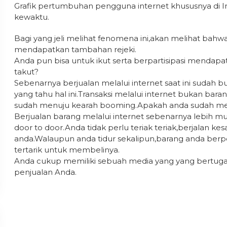
Grafik pertumbuhan pengguna internet khususnya di I
kewaktu.
Bagi yang jeli melihat fenomena ini,akan melihat bahw
mendapatkan tambahan rejeki.
Anda pun bisa untuk ikut serta berpartisipasi mendapat p
takut?
Sebenarnya berjualan melalui internet saat ini sudah 
yang tahu hal ini.Transaksi melalui internet bukan barang
sudah menuju kearah booming.Apakah anda sudah meli
Berjualan barang melalui internet sebenarnya lebih m
door to door.Anda tidak perlu teriak teriak,berjalan ke
anda.Walaupun anda tidur sekalipun,barang anda ber
tertarik untuk membelinya.
Anda cukup memiliki sebuah media yang yang bertug
penjualan Anda.