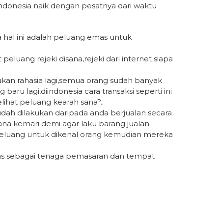
ndonesia naik dengan pesatnya dari waktu
a hal ini adalah peluang emas untuk
eluang rejeki disana,rejeki dari internet siapa
bukan rahasia lagi,semua orang sudah banyak
 baru lagi,diindonesia cara transaksi seperti ini
hat peluang kearah sana?..
udah dilakukan daripada anda berjualan secara
sana kemari demi agar laku barang jualan
peluang untuk dikenal orang kemudian mereka
as sebagai tenaga pemasaran dan tempat