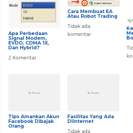
Cara Membuat EA
Atau Robot Trading
Tidak ada
Ke
Me
Apa Perbedaan
komentar
Bo
Signal Modem,
EVDO, CDMA 1X,
Dan Hybrid?
Ti
ko
2 Komentar
Tips Amankan Akun
Fasilitas Yang Ada
Facebook Dibajak
Diinternet
Orang
Tidak ada