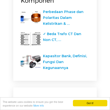
Komponen
Perbedaan Phase dan
Polaritas Dalam
Kelistrikan & …
✓ Beda Trafo CT Dan
Non CT, …
Kapasitor Bank, Definisi,
Fungsi Dan
Kegunaannya
This website uses cookies to ensure you get the best
Got it!
experience on our website
More info