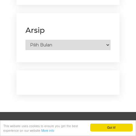
Arsip
Arsip
This website uses cookies to ensure you get the best
Got it!
experience on our website
More info
AUDIO
ELEKTRONIKA
KOMPONEN