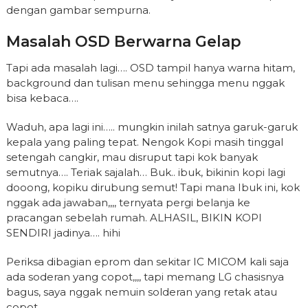
dengan gambar sempurna.
Masalah OSD Berwarna Gelap
Tapi ada masalah lagi…. OSD tampil hanya warna hitam,
background dan tulisan menu sehingga menu nggak
bisa kebaca….
Waduh, apa lagi ini….. mungkin inilah satnya garuk-garuk
kepala yang paling tepat. Nengok Kopi masih tinggal
setengah cangkir, mau disruput tapi kok banyak
semutnya…. Teriak sajalah… Buk.. ibuk, bikinin kopi lagi
dooong, kopiku dirubung semut! Tapi mana Ibuk ini, kok
nggak ada jawaban,,,, ternyata pergi belanja ke
pracangan sebelah rumah. ALHASIL, BIKIN KOPI
SENDIRI jadinya…. hihi
Periksa dibagian eprom dan sekitar IC MICOM kali saja
ada soderan yang copot,,,, tapi memang LG chasisnya
bagus, saya nggak nemuin solderan yang retak atau
copot.