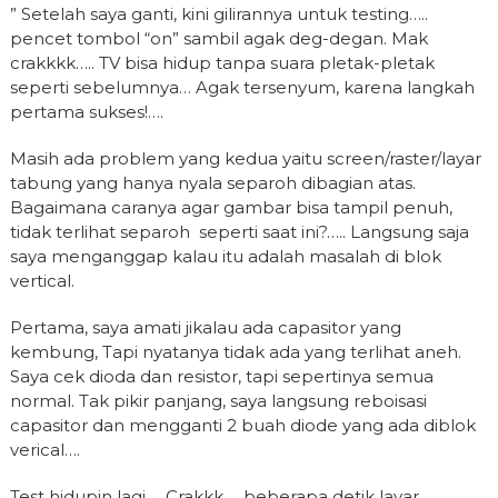
” Setelah saya ganti, kini gilirannya untuk testing…..
pencet tombol “on” sambil agak deg-degan. Mak
crakkkk….. TV bisa hidup tanpa suara pletak-pletak
seperti sebelumnya… Agak tersenyum, karena langkah
pertama sukses!….
Masih ada problem yang kedua yaitu screen/raster/layar
tabung yang hanya nyala separoh dibagian atas.
Bagaimana caranya agar gambar bisa tampil penuh,
tidak terlihat separoh seperti saat ini?….. Langsung saja
saya menganggap kalau itu adalah masalah di blok
vertical.
Pertama, saya amati jikalau ada capasitor yang
kembung, Tapi nyatanya tidak ada yang terlihat aneh.
Saya cek dioda dan resistor, tapi sepertinya semua
normal. Tak pikir panjang, saya langsung reboisasi
capasitor dan mengganti 2 buah diode yang ada diblok
verical….
Test hidupin lagi…. Crakkk…. beberapa detik layar