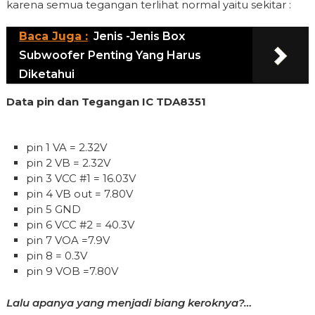
karena semua tegangan terlihat normal yaitu sekitar :
Baca Juga :
Jenis -Jenis Box
Subwoofer Penting Yang Harus
Diketahui
Data pin dan Tegangan IC TDA8351
pin 1 VA = 2.32V
pin 2 VB = 2.32V
pin 3 VCC #1 = 16.03V
pin 4 VB out = 7.80V
pin 5 GND
pin 6 VCC #2 = 40.3V
pin 7 VOA =7.9V
pin 8 = 0.3V
pin 9 VOB =7.80V
Lalu apanya yang menjadi biang keroknya?…