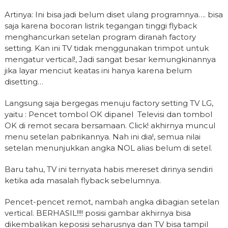
Artinya: Ini bisa jadi belum diset ulang programnya…. bisa
saja karena bocoran listrik tegangan tinggi flyback
menghancurkan setelan program diranah factory
setting. Kan ini TV tidak menggunakan trimpot untuk
mengatur vertical!, Jadi sangat besar kemungkinannya
jika layar menciut keatas ini hanya karena belum
disetting…
Langsung saja bergegas menuju factory setting TV LG,
yaitu : Pencet tombol OK dipanel Televisi dan tombol
OK di remot secara bersamaan. Click! akhirnya muncul
menu setelan pabrikannya. Nah ini dia!, semua nilai
setelan menunjukkan angka NOL alias belum di setel.
Baru tahu, TV ini ternyata habis mereset dirinya sendiri
ketika ada masalah flyback sebelumnya.
Pencet-pencet remot, nambah angka dibagian setelan
vertical. BERHASIL!!!! posisi gambar akhirnya bisa
dikembalikan keposisi seharusnya dan TV bisa tampil