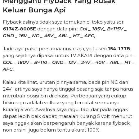
Mengganti Flyback Yang Rusak
Keluar Bunga Api
Flyback aslinya tidak saya temukan di toko yaitu seri
6174Z-8005E
dengan data pin :
Col _ 185V_ B+115V _
GND _ 16V _ NC _ 45V _ ABL _ HT _ AFC,
Jadi saya pakai persamaannya saja, yaitu seri
154-177B
yang sejatinya dipakai untuk TV AKARI dengan data pin :
COL _ 180V _ B+110 _ GND _ 12V _ 24V _ 40V _ ABL _ HT _
AFC.
Kalau kita lihat, urutan pinnya sama, beda pin NC dan
24V ; artinya saya hanya tinggal pasang saja tanpa harus
merubah posisi pin di chasis. Perbedaan yang cukup
bikin ragu adalah voltase yang tercatat semuanya
kurang 5 volt. Awalnya saya ragu, tapi daripada nggak
dapat lebih baik dapat; masalah kurang 5 volt menurut
saya nggak akan berpengaruh banyak karena flyback
non orisinil juga belum tentu akurat 100%.