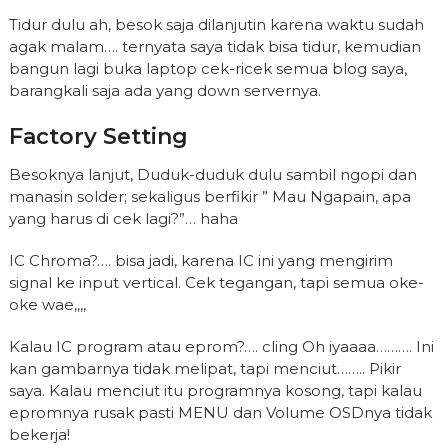
Tidur dulu ah, besok saja dilanjutin karena waktu sudah
agak malam…. ternyata saya tidak bisa tidur, kemudian
bangun lagi buka laptop cek-ricek semua blog saya,
barangkali saja ada yang down servernya.
Factory Setting
Besoknya lanjut, Duduk-duduk dulu sambil ngopi dan
manasin solder; sekaligus berfikir ” Mau Ngapain, apa
yang harus di cek lagi?”… haha
IC Chroma?…. bisa jadi, karena IC ini yang mengirim
signal ke input vertical. Cek tegangan, tapi semua oke-
oke wae,,,,
Kalau IC program atau eprom?…. cling Oh iyaaaa………. Ini
kan gambarnya tidak melipat, tapi menciut…….. Pikir
saya. Kalau menciut itu programnya kosong, tapi kalau
epromnya rusak pasti MENU dan Volume OSDnya tidak
bekerja!