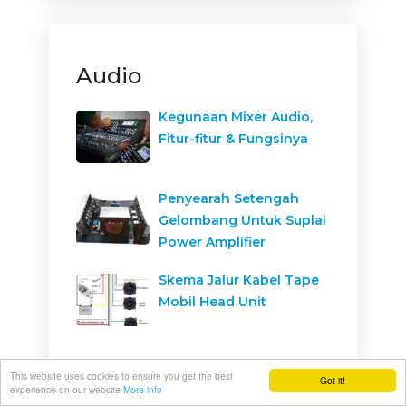
Audio
Kegunaan Mixer Audio,
Fitur-fitur & Fungsinya
Penyearah Setengah
Gelombang Untuk Suplai
Power Amplifier
Skema Jalur Kabel Tape
Mobil Head Unit
This website uses cookies to ensure you get the best
Got it!
experience on our website
More info