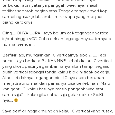
terbuka, Tapi nyatanya panggah wae, layar masih
terlihat separoh bagian atas. Tengak-tengok nyari kopi
sambil ngusuk jidat sambil mikir siapa yang menjadi
biang keroknya….
Cling…. OHYA LUPA, saya belum cek tegangan vertical
in/out hingga VCC. Coba cek ah tegangannya…. ternyata
normal semua ….
Berfikir lagi, mungkinkah IC verticalnya jebol?……. Tapi
nurani saya berkata BUKANNN!!!! sebab kalau IC vertical
yang short, pastinya gambar hanya akan tampil segaris
putih vertical sebagai tanda kalau blok ini tidak bekerja.
Atau setidaknya tegangan pin- IC nya akan berubah
menjadi abnormal dan panasnya bisa berlebihan.. Malu
kan ganti IC, kalau hasilnya masih panggah wae atau
sama saja?…. kalau gitu cabut saja gelar dokter Sp.Kt-
nya….
Saya berfikir nggak mungkin kalau IC vertical yang rusak,