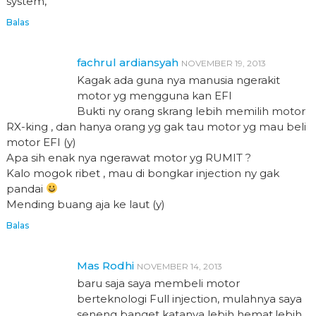
system,
Balas
fachrul ardiansyah
NOVEMBER 19, 2013
Kagak ada guna nya manusia ngerakit
motor yg mengguna kan EFI
Bukti ny orang skrang lebih memilih motor
RX-king , dan hanya orang yg gak tau motor yg mau beli
motor EFI (y)
Apa sih enak nya ngerawat motor yg RUMIT ?
Kalo mogok ribet , mau di bongkar injection ny gak
pandai
Mending buang aja ke laut (y)
Balas
Mas Rodhi
NOVEMBER 14, 2013
baru saja saya membeli motor
berteknologi Full injection, mulahnya saya
seneng banget katanya lebih hemat,lebih