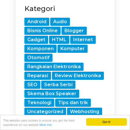
Kategori
Android
Audio
Bisnis Online
Blogger
Gadget
HTML
Internet
Komponen
Komputer
Otomotif
Rangkaian Elektronika
Reparasi
Review Elektronika
SEO
Serba Serbi
Skema Box Speaker
Teknologi
Tips dan trik
Uncategorized
Webhosting
Wordpress
This website uses cookies to ensure you get the best
Got it!
experience on our website
More info