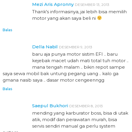
Mezi Aris Apronny
DESEMBER 13, 2013
Thank's informasinya, jai lebih bisa memilih
motor yang akan saya beli ni
Balas
Della Nabil
DESEMBER 9, 2013
baru aja punya motor sistim EFI .. baru
kejebak macet udah mati total tuh motor ..
mana tengah malam .. bikin repot sampe
saya sewa mobil bak untung pegang uang .. kalo ga
gmana nasib saya .. dasar motor cengeenngg
Balas
Saepul Bukhori
DESEMBER 8, 2013
mending yang karburator boss, bisa di utak
atik, modif dan perawatan murah, bisa
servis sendiri manual ga perlu system