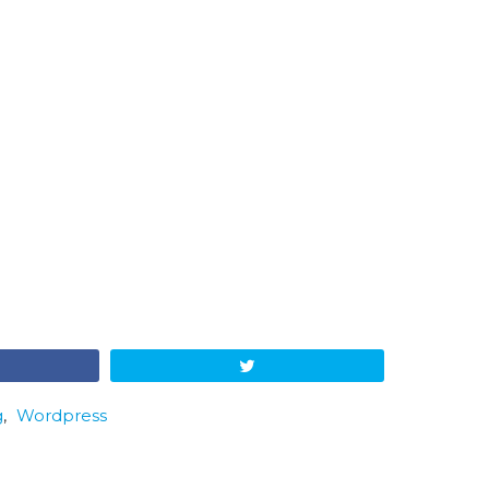
Tweet
g
,
Wordpress