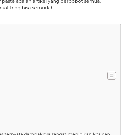
y paste adalah artikel yang berbobot semua,
uat blog bisa semudah
s ternyata dampaknya sangat merugikan kita dan