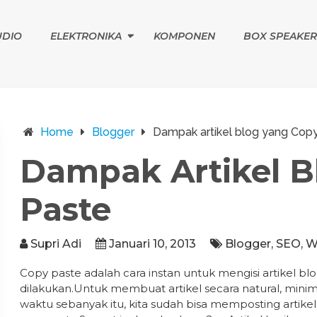
UDIO
ELEKTRONIKA
KOMPONEN
BOX SPEAKER
Home
Blogger
Dampak artikel blog yang Cop
Dampak Artikel B
Paste
Supri Adi
Januari 10, 2013
Blogger
,
SEO
,
W
Copy paste adalah cara instan untuk mengisi artikel bl
dilakukan.Untuk membuat artikel secara natural, mini
waktu sebanyak itu, kita sudah bisa memposting artik