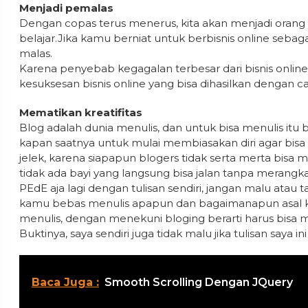
Menjadi pemalas
Dengan copas terus menerus, kita akan menjadi orang 
belajar.Jika kamu berniat untuk berbisnis online sebagai
malas.
Karena penyebab kegagalan terbesar dari bisnis online
kesuksesan bisnis online yang bisa dihasilkan dengan ca
Mematikan kreatifitas
Blog adalah dunia menulis, dan untuk bisa menulis itu
kapan saatnya untuk mulai membiasakan diri agar bisa m
jelek, karena siapapun blogers tidak serta merta bisa 
tidak ada bayi yang langsung bisa jalan tanpa merangka
PEdE aja lagi dengan tulisan sendiri, jangan malu atau ta
kamu bebas menulis apapun dan bagaimanapun asal karya
menulis, dengan menekuni bloging berarti harus bisa m
Buktinya, saya sendiri juga tidak malu jika tulisan saya ini j
Baca Juga :
Smooth Scrolling Dengan JQuery