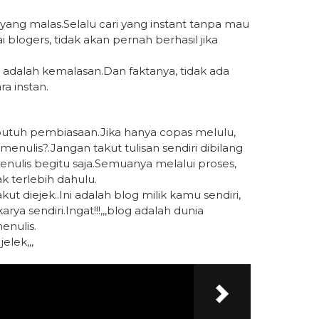
yang malas.Selalu cari yang instant tanpa mau
 blogers, tidak akan pernah berhasil jika
 adalah kemalasan.Dan faktanya, tidak ada
ra instan.
 butuh pembiasaan.Jika hanya copas melulu,
enulis?.Jangan takut tulisan sendiri dibilang
menulis begitu saja.Semuanya melalui proses,
k terlebih dahulu.
kut diejek..Ini adalah blog milik kamu sendiri,
 sendiri.Ingat!!!,,,blog adalah dunia
enulis.
elek,,,