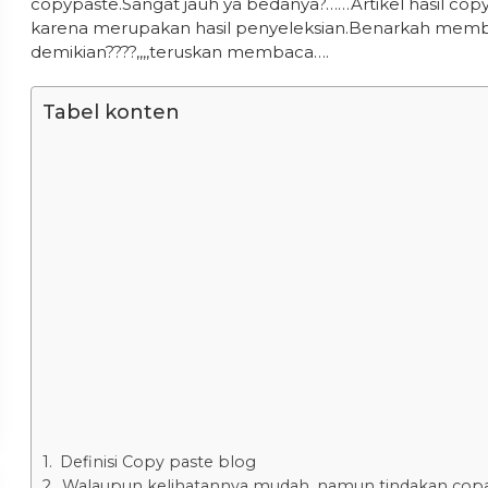
copypaste.Sangat jauh ya bedanya?……Artikel hasil cop
karena merupakan hasil penyeleksian.Benarkah memb
demikian????,,,,teruskan membaca….
Tabel konten
Definisi Copy paste blog
Walaupun kelihatannya mudah, namun tindakan copa