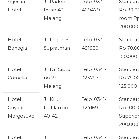
Arjosari
Jl. Raden
Telp. 0341-
Standar
Hotel
Intan 49
409429
Rp 80.00
Malang
room R
200.000
Hotel
Jl. Letjen S.
Telp. 0341-
Standa
Bahagia
Supratman
491930
Rp 70.0
150.000
Hotel
Jl. Dr. Cipto
Telp. 0341-
Standa
Camelia
no 24
323757
Rp 75.0
Malang
125.000
Hotel
Jl. KH.
Telp. 0341-
Standa
Griyadi
Dahlan no
324169
Rp 100.0
Margosuko
40-42
Superio
200.000
Hotel
Jl.
Telp. 0341-
Standar