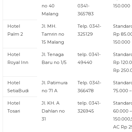
no 40
0341-
150.000
Malang
365783
Hotel
Jl. MH.
Telp. 0341-
Standa
Palm 2
Tamrin no
325129
Rp 85.0
15 Malang
150.000
Hotel
Jl. Tenaga
telp. 0341-
Standa
Royal Inn
Baru no 1/5
49440
Rp 120.0
Rp 250.
Hotel
Jl. Patimura
Telp. 0341-
Standar
SetiaBudi
no 71 A
366478
75.000 –
Hotel
Jl. KH. A
telp. 0341-
Standar
Tosari
Dahlan no
326945
60.000 –
31
150.000
AC Rp 2