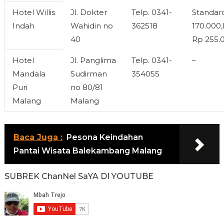
Hotel Willis
Jl. Dokter
Telp. 0341-
Standar
Indah
Wahidin no
362518
170.000
40
Rp 255.
Hotel
Jl. Panglima
Telp. 0341-
–
Mandala
Sudirman
354055
Puri
no 80/81
Malang
Malang
Baca Juga :
Pesona Keindahan
Pantai Wisata Balekambang Malang
SUBREK ChanNel SaYA DI YOUTUBE