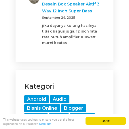
Desain Box Speaker Aktif 3
Way 12 Inch Super Bass
September 24, 2025
jika dayanya kurang hasilnya
tidak bagus juga, 12 inch rata
rata butuh amplifier 100watt
murni keatas
Kategori
Android
Audio
Bisnis Online
Blogger
Gadget
HTML
Internet
This website uses cookies to ensure you get the best
Got it!
experience on our website
More info
Komponen
Komputer