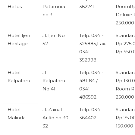
Helios
Pattimura
362741
RoomRp 
no 3
Deluxe 
250.000
Hotel Ijen
Jl. Ijen No
Telp. 0341-
Standa
Heritage
52
325885,Fax.
Rp 275.0
0341-
Rp 550.
352998
Hotel
JL.
Telp. 0341-
Standa
Kalpataru
Kalpataru
481184 /
Rp 130.0
No 41
0341 –
Room R
486592
250.000
Hotel
Jl. Zainal
Telp. 0341-
Standa
Malinda
Arifin no 30-
364402
Rp 75.0
32
150.000