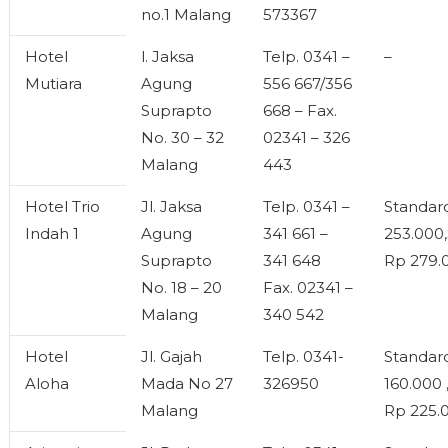
no.1 Malang
573367
Hotel
l. Jaksa
Telp. 0341 –
–
Mutiara
Agung
556 667/356
Suprapto
668 – Fax.
No. 30 – 32
02341 – 326
Malang
443
Hotel Trio
Jl. Jaksa
Telp. 0341 –
Standar
Indah 1
Agung
341 661 –
253.000,
Suprapto
341 648
Rp 279.
No. 18 – 20
Fax. 02341 –
Malang
340 542
Hotel
Jl. Gajah
Telp. 0341-
Standar
Aloha
Mada No 27
326950
160.000 
Malang
Rp 225.