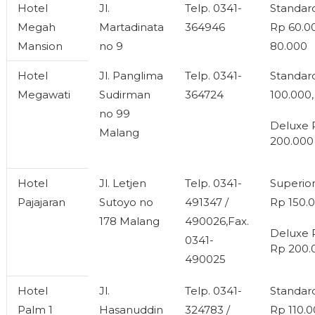
Hotel
Jl.
Telp. 0341-
Standa
Megah
Martadinata
364946
Rp 60.0
Mansion
no 9
80.000
Hotel
Jl. Panglima
Telp. 0341-
Standar
Megawati
Sudirman
364724
100.000,
no 99
Deluxe 
Malang
200.000
Hotel
Jl. Letjen
Telp. 0341-
Superio
Pajajaran
Sutoyo no
491347 /
Rp 150.0
178 Malang
490026,Fax.
Deluxe
0341-
Rp 200.
490025
Hotel
Jl.
Telp. 0341-
Standa
Palm 1
Hasanuddin
324783 /
Rp 110.0