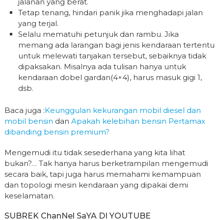
jalanan yang berat.
Tetap tenang, hindari panik jika menghadapi jalan
yang terjal.
Selalu mematuhi petunjuk dan rambu. Jika
memang ada larangan bagi jenis kendaraan tertentu
untuk melewati tanjakan tersebut, sebaiknya tidak
dipaksakan. Misalnya ada tulisan hanya untuk
kendaraan dobel gardan(4×4), harus masuk gigi 1,
dsb.
Baca juga :
Keunggulan kekurangan mobil diesel dan
mobil bensin
dan
Apakah kelebihan bensin Pertamax
dibanding bensin premium?
Mengemudi itu tidak sesederhana yang kita lihat
bukan?… Tak hanya harus berketrampilan mengemudi
secara baik, tapi juga harus memahami kemampuan
dan topologi mesin kendaraan yang dipakai demi
keselamatan.
SUBREK ChanNel SaYA DI YOUTUBE