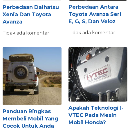
Perbedaan Antara
Perbedaan Daihatsu
Toyota Avanza Seri
Xenia Dan Toyota
E, G, S, Dan Veloz
Avanza
Tidak ada komentar
Tidak ada komentar
Apakah Teknologi I-
Panduan Ringkas
VTEC Pada Mesin
Membeli Mobil Yang
Mobil Honda?
Cocok Untuk Anda