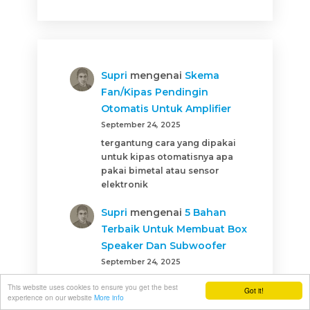
Supri
mengenai
Skema
Fan/Kipas Pendingin
Otomatis Untuk Amplifier
September 24, 2025
tergantung cara yang dipakai
untuk kipas otomatisnya apa
pakai bimetal atau sensor
elektronik
Supri
mengenai
5 Bahan
Terbaik Untuk Membuat Box
Speaker Dan Subwoofer
September 24, 2025
wah ini lebih mantab ilmu
This website uses cookies to ensure you get the best
Got it!
pertriplekannya
experience on our website
More info