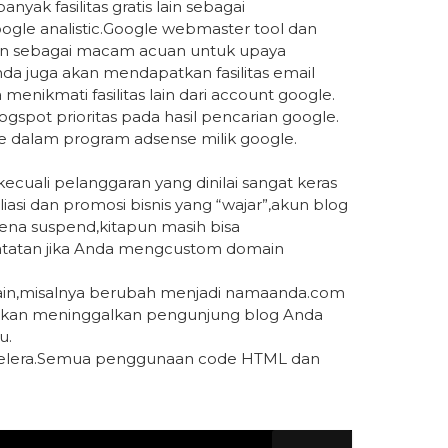
ak fasilitas gratis lain sebagai
gle analistic.Google webmaster tool dan
dan sebagai macam acuan untuk upaya
da juga akan mendapatkan fasilitas email
 menikmati fasilitas lain dari account google.
gspot prioritas pada hasil pencarian google.
e dalam program adsense milik google.
ecuali pelanggaran yang dinilai sangat keras
iasi dan promosi bisnis yang “wajar”,akun blog
kena suspend,kitapun masih bisa
catatan jika Anda mengcustom domain
main,misalnya berubah menjadi namaanda.com
 akan meninggalkan pengunjung blog Anda
u.
 selera.Semua penggunaan code HTML dan