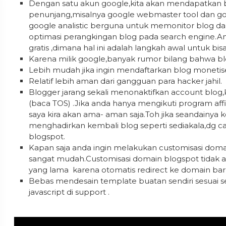
Dengan satu akun google,kita akan mendapatkan bany
penunjang,misalnya google webmaster tool dan goo
google analistic berguna untuk memonitor blog 
optimasi perangkingan blog pada search engine.An
gratis ,dimana hal ini adalah langkah awal untuk bisa
Karena milik google,banyak rumor bilang bahwa blo
Lebih mudah jika ingin mendaftarkan blog monetis
Relatif lebih aman dari gangguan para hacker jahil.
Blogger jarang sekali menonaktifkan account blog,k
(baca TOS) .Jika anda hanya mengikuti program affil
saya kira akan ama- aman saja.Toh jika seandainya 
menghadirkan kembali blog seperti sediakala,dg 
blogspot.
Kapan saja anda ingin melakukan customisasi do
sangat mudah.Customisasi domain blogspot tidak
yang lama karena otomatis redirect ke domain bar
Bebas mendesain template buatan sendiri sesuai
javascript di support .