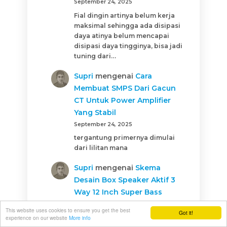
September 24, 2025
Fial dingin artinya belum kerja
maksimal sehingga ada disipasi
daya atinya belum mencapai
disipasi daya tingginya, bisa jadi
tuning dari…
Supri
mengenai
Cara
Membuat SMPS Dari Gacun
CT Untuk Power Amplifier
Yang Stabil
September 24, 2025
tergantung primernya dimulai
dari lilitan mana
Supri
mengenai
Skema
Desain Box Speaker Aktif 3
Way 12 Inch Super Bass
September 24, 2025
This website uses cookies to ensure you get the best
Got it!
jika dayanya kurang hasilnya
experience on our website
More info