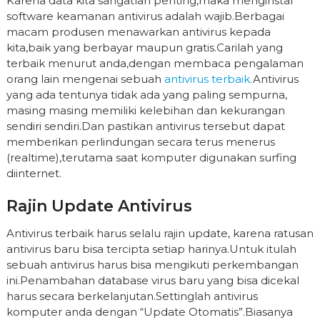
Karena data kita sangatlah penting,maka menginstal
software keamanan antivirus adalah wajib.Berbagai
macam produsen menawarkan antivirus kepada
kita,baik yang berbayar maupun gratis.Carilah yang
terbaik menurut anda,dengan membaca pengalaman
orang lain mengenai sebuah
antivirus terbaik
.Antivirus
yang ada tentunya tidak ada yang paling sempurna,
masing masing memiliki kelebihan dan kekurangan
sendiri sendiri.Dan pastikan antivirus tersebut dapat
memberikan perlindungan secara terus menerus
(realtime),terutama saat komputer digunakan surfing
diinternet.
Rajin Update Antivirus
Antivirus terbaik harus selalu rajin update, karena ratusan
antivirus baru bisa tercipta setiap harinya.Untuk itulah
sebuah antivirus harus bisa mengikuti perkembangan
ini.Penambahan database virus baru yang bisa dicekal
harus secara berkelanjutan.Settinglah antivirus
komputer anda dengan “Update Otomatis”.Biasanya