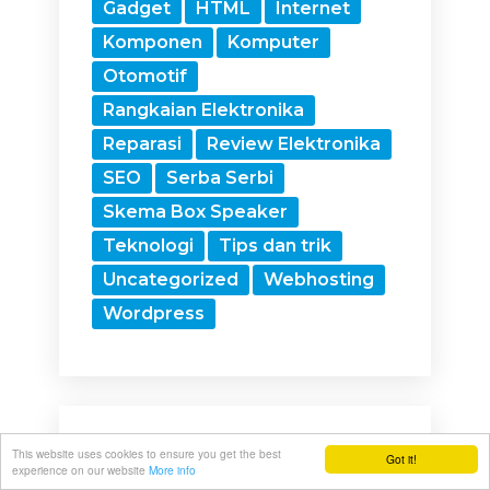
Gadget
HTML
Internet
Komponen
Komputer
Otomotif
Rangkaian Elektronika
Reparasi
Review Elektronika
SEO
Serba Serbi
Skema Box Speaker
Teknologi
Tips dan trik
Uncategorized
Webhosting
Wordpress
This website uses cookies to ensure you get the best
Got it!
Arsip
experience on our website
More info